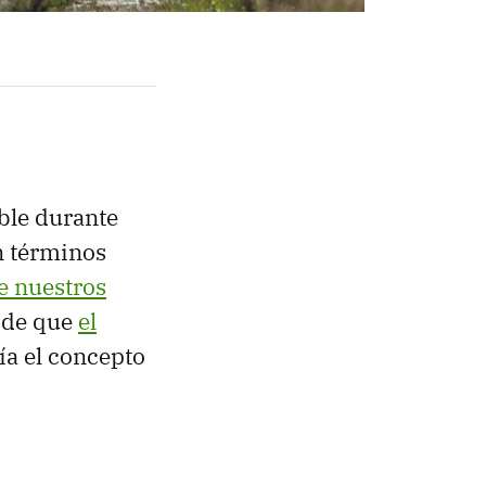
ble durante
n términos
e nuestros
sde que
el
ía el concepto