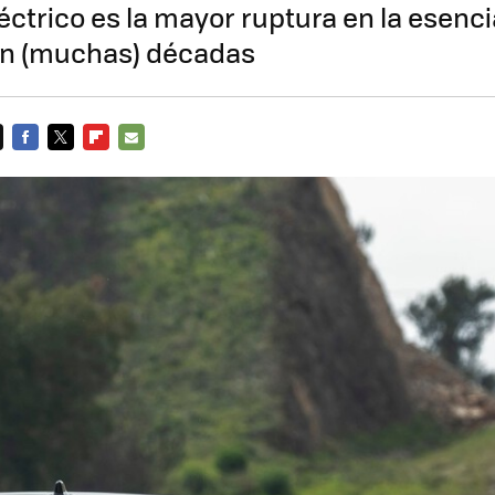
éctrico es la mayor ruptura en la esenci
en (muchas) décadas
FACEBOOK
TWITTER
FLIPBOARD
E-
MAIL