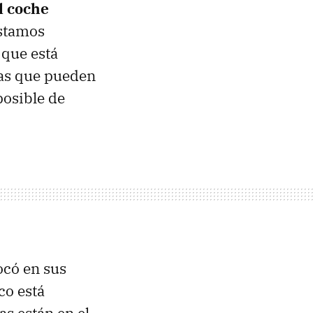
l coche
estamos
, que está
ías que pueden
posible de
ocó en sus
co está
as están en el