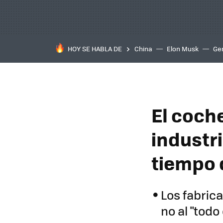
HOY SE HABLA DE
China
Elon Musk
Ge
El coche
industri
tiempo 
Los fabrica
no al "todo