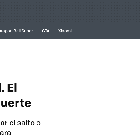
Dragon Ball Super
GTA
Xiaomi
. El
muerte
r el salto o
lara