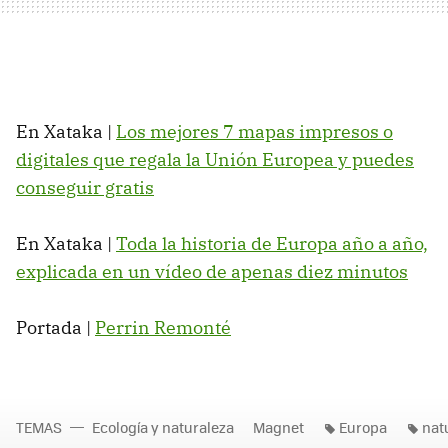
En Xataka |
Los mejores 7 mapas impresos o
digitales que regala la Unión Europea y puedes
conseguir gratis
En Xataka |
Toda la historia de Europa año a año,
explicada en un vídeo de apenas diez minutos
Portada |
Perrin Remonté
TEMAS
Ecología y naturaleza
Magnet
Europa
nat