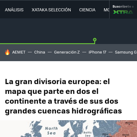
Suscríbete a
ANÁLISIS
XATAKA SELECCIÓN
CIENCIA
MOVILIDAD
HOY SE HABLA DE
AEMET
China
Generación Z
iPhone 17
Samsung G
La gran divisoria europea: el
mapa que parte en dos el
continente a través de sus dos
grandes cuencas hidrográficas