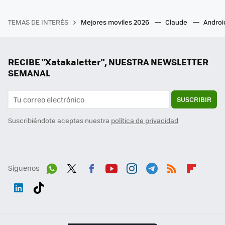
TEMAS DE INTERÉS
Mejores moviles 2026
Claude
Androi
RECIBE "Xatakaletter", NUESTRA NEWSLETTER
SEMANAL
SUSCRIBIR
Suscribiéndote aceptas nuestra
política de privacidad
Síguenos
Wh
Twit
Fac
You
Inst
Tele
RSS
Flip
ats
ter
ebo
tub
agr
gra
boa
Link
Tikt
App
ok
e
am
m
rd
edI
ok