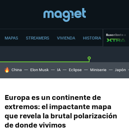
Suscríbete a
MAPAS
STREAMERS
VIVIENDA
HISTORIA
HOY SE HABLA DE
China
Elon Musk
IA
Eclipse
Miniserie
Japón
Europa es un continente de
extremos: el impactante mapa
que revela la brutal polarización
de donde vivimos