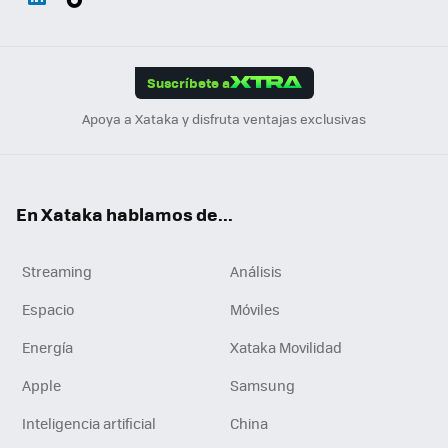
ats
ter
ebo
tub
agr
gra
boa
Link
Tikt
App
ok
e
am
m
rd
edI
ok
Suscríbete a
n
Apoya a Xataka y disfruta ventajas exclusivas
En Xataka hablamos de...
Streaming
Análisis
Espacio
Móviles
Energía
Xataka Movilidad
Apple
Samsung
Inteligencia artificial
China