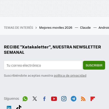
TEMAS DE INTERÉS
Mejores moviles 2026
Claude
Androi
RECIBE "Xatakaletter", NUESTRA NEWSLETTER
SEMANAL
SUSCRIBIR
Suscribiéndote aceptas nuestra
política de privacidad
Síguenos
Wh
Twit
Fac
You
Inst
Tele
RSS
Flip