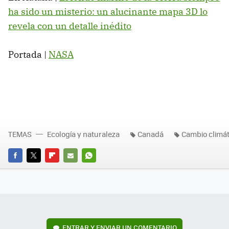
ha sido un misterio: un alucinante mapa 3D lo
revela con un detalle inédito
Portada |
NASA
TEMAS
Ecología y naturaleza
Canadá
Cambio climát
FACEBOOK
TWITTER
FLIPBOARD
E-
WHATSAPP
MAIL
ENTRAR Y ENVIAR UN COMENTARIO