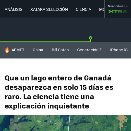
Suscríbete a
ANÁLISIS
XATAKA SELECCIÓN
CIENCIA
MOVILIDAD
HOY SE HABLA DE
AEMET
China
Bill Gates
Generación Z
iPhone 18
Que un lago entero de Canadá
desaparezca en solo 15 días es
raro. La ciencia tiene una
explicación inquietante