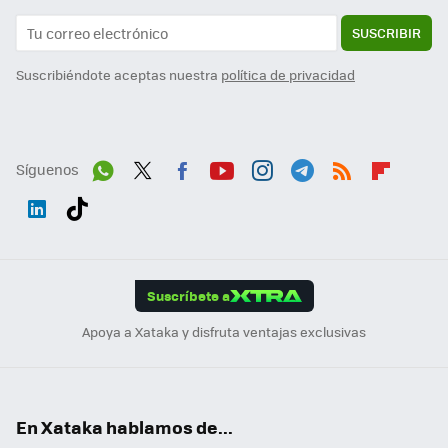
SUSCRIBIR
Suscribiéndote aceptas nuestra
política de privacidad
Síguenos
Wh
Twit
Fac
You
Inst
Tele
RSS
Flip
ats
ter
ebo
tub
agr
gra
boa
Link
Tikt
App
ok
e
am
m
rd
edI
ok
Suscríbete a
n
Apoya a Xataka y disfruta ventajas exclusivas
En Xataka hablamos de...