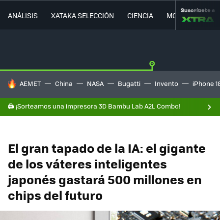
Suscríbete a
ANÁLISIS
XATAKA SELECCIÓN
CIENCIA
MOVILIDAD
HOY SE HABLA DE
AEMET
China
NASA
Bugatti
Invento
iPhone 1
🖨️ ¡Sorteamos una impresora 3D Bambu Lab A2L Combo!
El gran tapado de la IA: el gigante
de los váteres inteligentes
japonés gastará 500 millones en
chips del futuro