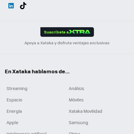
Wh
Twit
Fac
You
Inst
Tele
RSS
Flip
ats
ter
ebo
tub
agr
gra
boa
Link
Tikt
App
ok
e
am
m
rd
edI
ok
Suscríbete a
n
Apoya a Xataka y disfruta ventajas exclusivas
En Xataka hablamos de...
Streaming
Análisis
Espacio
Móviles
Energía
Xataka Movilidad
Apple
Samsung
Inteligencia artificial
China