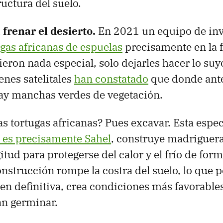
uctura del suelo.
 f
renar el desierto.
En 2021 un equipo de inv
ugas africanas de espuelas
precisamente en la f
ieron nada especial, solo dejarles hacer lo suy
nes satelitales
han constatado
que donde ante
ay manchas verdes de vegetación.
as tortugas africanas? Pues excavar. Esta espe
l es precisamente Sahel
, construye madriguera
tud para protegerse del calor y el frío de form
onstrucción rompe la costra del suelo, lo que 
 en definitiva, crea condiciones más favorable
an germinar.