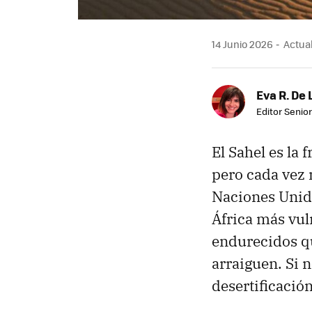
14 Junio 2026
Actual
Eva R. De 
Editor Senior
El Sahel es la 
pero cada vez 
Naciones Uni
África más vuln
endurecidos qu
arraiguen. Si n
desertificación