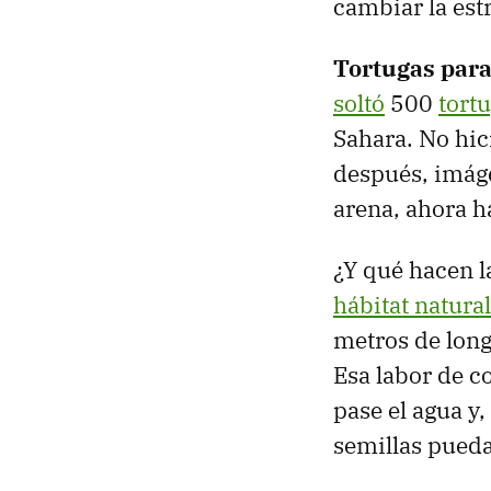
cambiar la estr
Tortugas para
soltó
500
tort
Sahara. No hic
después, imáge
arena, ahora h
¿Y qué hacen l
hábitat natura
metros de longi
Esa labor de c
pase el agua y,
semillas pued