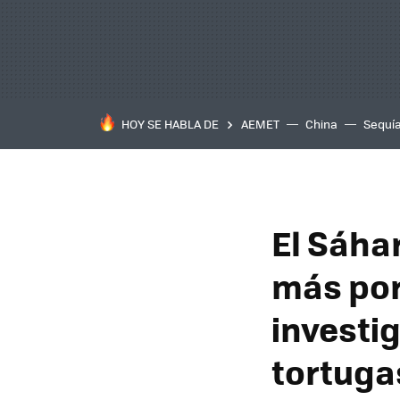
HOY SE HABLA DE
AEMET
China
Sequí
El Sáha
más por
investi
tortuga