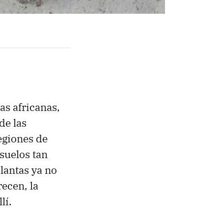
nas africanas,
de las
egiones de
 suelos tan
lantas ya no
recen, la
lí.