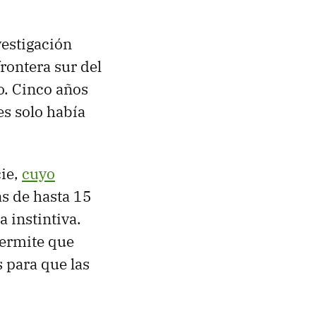
estigación
rontera sur del
o. Cinco años
s solo había
cie,
cuyo
s de hasta 15
a instintiva.
permite que
s para que las