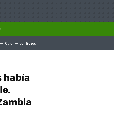
Café
Jeff Bezos
s había
le.
 Zambia