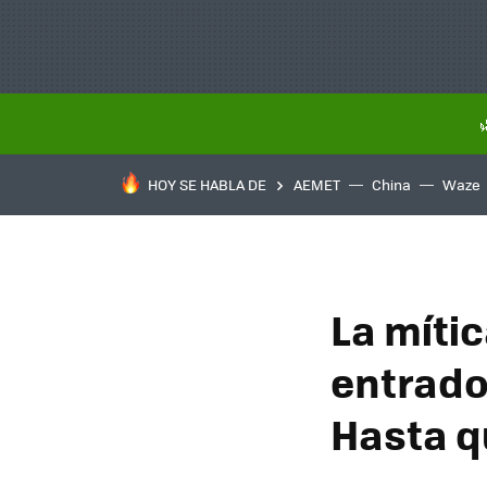
HOY SE HABLA DE
AEMET
China
Waze
La mític
entrado
Hasta q