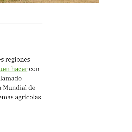
es regiones
uen hacer
con
 llamado
la Mundial de
temas agrícolas