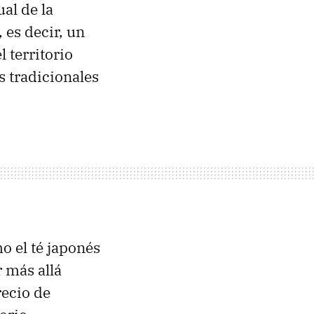
ual de la
, es decir, un
 territorio
s tradicionales
mo el té japonés
 más allá
recio de