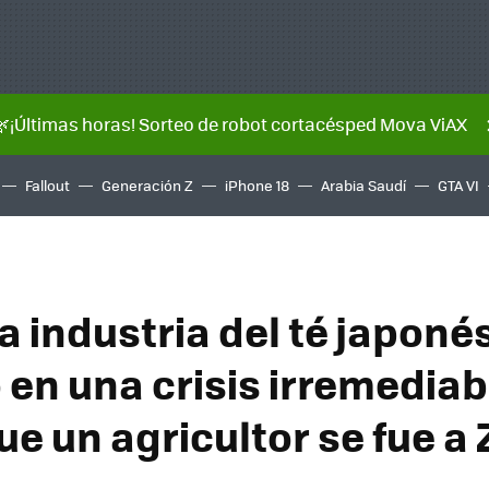
🌿¡Últimas horas! Sorteo de robot cortacésped Mova ViAX
Fallout
Generación Z
iPhone 18
Arabia Saudí
GTA VI
a industria del té japoné
 en una crisis irremediab
ue un agricultor se fue a