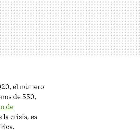
2020, el número
enos de 550,
io de
 la crisis, es
frica.