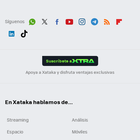
Síguenos
Wh
Twit
Fac
You
Inst
Tele
RSS
Flip
ats
ter
ebo
tub
agr
gra
boa
Link
Tikt
App
ok
e
am
m
rd
edI
ok
Suscríbete a
n
Apoya a Xataka y disfruta ventajas exclusivas
En Xataka hablamos de...
Streaming
Análisis
Espacio
Móviles