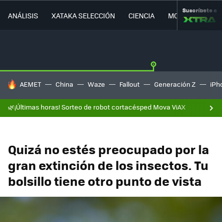
Suscríbete a
ANÁLISIS
XATAKA SELECCIÓN
CIENCIA
MOVILIDAD
HOY SE HABLA DE
AEMET
China
Waze
Fallout
Generación Z
iPh
🌿¡Últimas horas! Sorteo de robot cortacésped Mova ViAX
Quizá no estés preocupado por la
gran extinción de los insectos. Tu
bolsillo tiene otro punto de vista