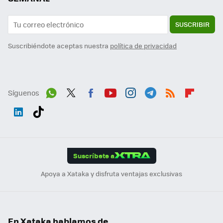
SUSCRIBIR
Suscribiéndote aceptas nuestra
política de privacidad
Síguenos
Wh
Twit
Fac
You
Inst
Tele
RSS
Flip
ats
ter
ebo
tub
agr
gra
boa
Link
Tikt
App
ok
e
am
m
rd
edI
ok
Suscríbete a
n
Apoya a Xataka y disfruta ventajas exclusivas
En Xataka hablamos de...