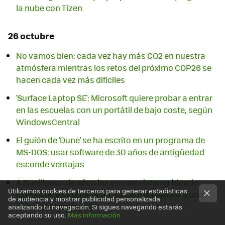
la nube con Tizen
26 octubre
No vamos bien: cada vez hay más CO2 en nuestra
atmósfera mientras los retos del próximo COP26 se
hacen cada vez más difíciles
'Surface Laptop SE': Microsoft quiere probar a entrar
en las escuelas con un portátil de bajo coste, según
WindowsCentral
El guión de 'Dune' se ha escrito en un programa de
MS-DOS: usar software de 30 años de antigüedad
esconde ventajas
A 31 millones de años luz y en un sistema binario:
Utilizamos cookies de terceros para generar estadísticas
este es el descubrimiento de un exoplaneta a una
de audiencia y mostrar publicidad personalizada
distancia nunca vista
analizando tu navegación. Si sigues navegando estarás
aceptando su uso.
Más información