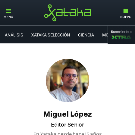
MENÚ
NUEVO
Suscríbete a
ANÁLISIS
XATAKA SELECCIÓN
CIENCIA
MOVILIDAD
Miguel López
Editor Senior
En Xataka desde
hace 15 años