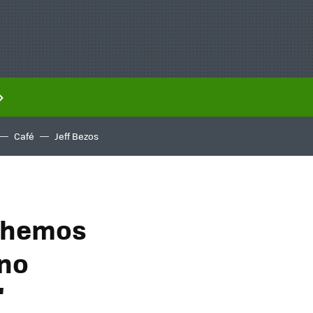
Café
Jeff Bezos
y hemos
 no
"