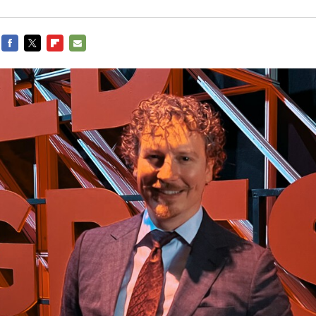
FACEBOOK
TWITTER
FLIPBOARD
E-
MAIL