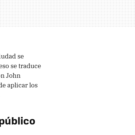
iudad se
eso se traduce
on John
e aplicar los
.
 público