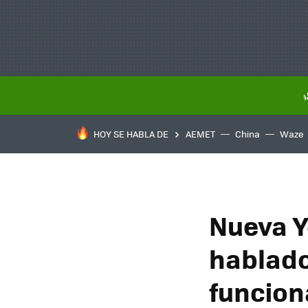
HOY SE HABLA DE
AEMET
China
Waze
Nueva Y
hablado 
funciona