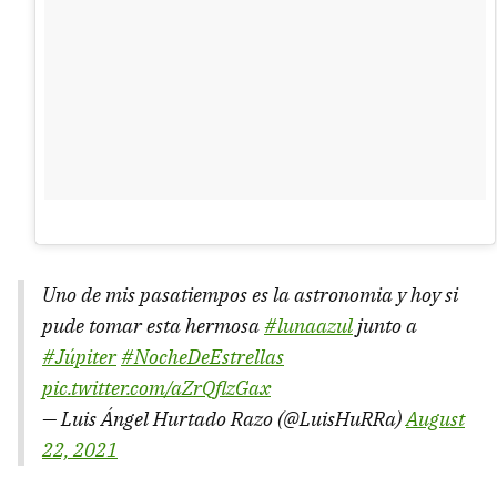
Uno de mis pasatiempos es la astronomia y hoy si
pude tomar esta hermosa
#lunaazul
junto a
#Júpiter
#NocheDeEstrellas
pic.twitter.com/aZrQflzGax
— Luis Ángel Hurtado Razo (@LuisHuRRa)
August
22, 2021