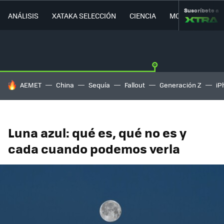
Suscríbete a
ANÁLISIS
XATAKA SELECCIÓN
CIENCIA
MOVILIDAD
HOY SE HABLA DE
AEMET
China
Sequía
Fallout
Generación Z
iP
Luna azul: qué es, qué no es y
cada cuando podemos verla