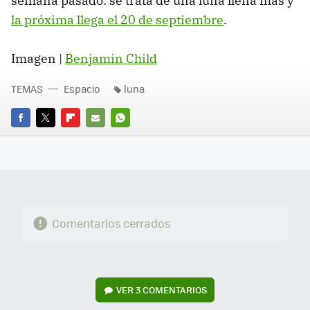
semana pasado: se trata de una luna llena más y
la próxima llega el 20 de septiembre
.
Imagen |
Benjamin Child
TEMAS
Espacio
luna
FACEBOOK
TWITTER
FLIPBOARD
E-
WHATSAPP
MAIL
Comentarios cerrados
VER
3 COMENTARIOS