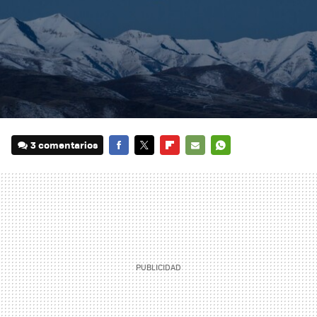
3 comentarios
FACEBOOK
TWITTER
FLIPBOARD
E-
WHATSAPP
MAIL