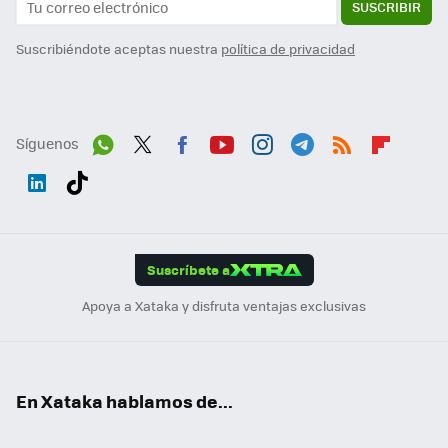
SUSCRIBIR
Suscribiéndote aceptas nuestra
política de privacidad
Síguenos
Wh
Twit
Fac
You
Inst
Tele
RSS
Flip
ats
ter
ebo
tub
agr
gra
boa
Link
Tikt
App
ok
e
am
m
rd
edI
ok
Suscríbete a
n
Apoya a Xataka y disfruta ventajas exclusivas
En Xataka hablamos de...