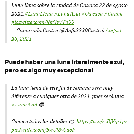
Luna llena sobre la ciudad de Oaxaca 22 de agosto
2021.
#LunaLlena
#LunaAzul
#Oaxaca
#Canon
pic.twitter.com/Rlr3vVTo99
— Camarada Castro (@Anfa2230Castro)
August
23, 2021
Puede haber una luna literalmente azul,
pero es algo muy excepcional
La luna llena de este fin de semana será muy
diferente a cualquier otra de 2021, pues será una
#LunaAzul
🔵
Conoce todos los detalles 👉
https://t.co/zzBjVip1pz
pic.twitter.com/bwUl8v0uoF