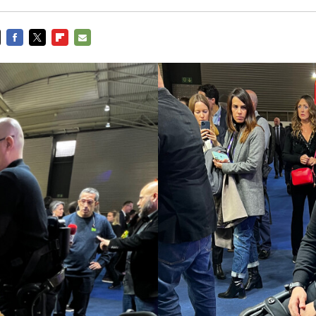
FACEBOOK
TWITTER
FLIPBOARD
E-
MAIL