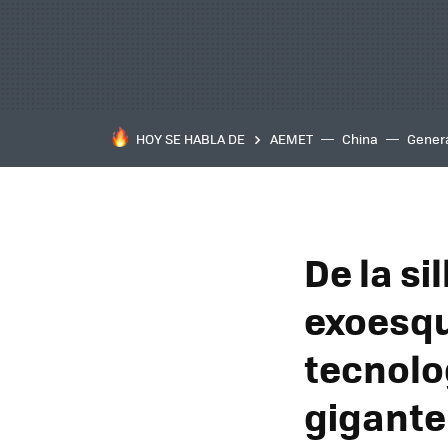
HOY SE HABLA DE
AEMET
China
Gener
De la si
exoesqu
tecnolo
gigante