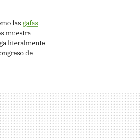
omo las
gafas
os muestra
ga literalmente
congreso de