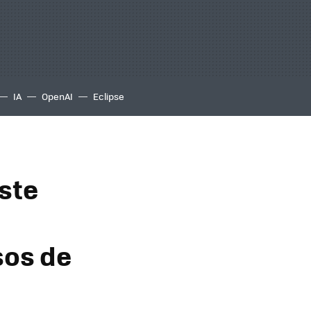
IA
OpenAI
Eclipse
este
sos de