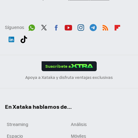
Síguenos
Wh
Twit
Fac
You
Inst
Tele
RSS
Flip
ats
ter
ebo
tub
agr
gra
boa
Link
Tikt
App
ok
e
am
m
rd
edI
ok
Suscríbete a
n
Apoya a Xataka y disfruta ventajas exclusivas
En Xataka hablamos de...
Streaming
Análisis
Espacio
Móviles