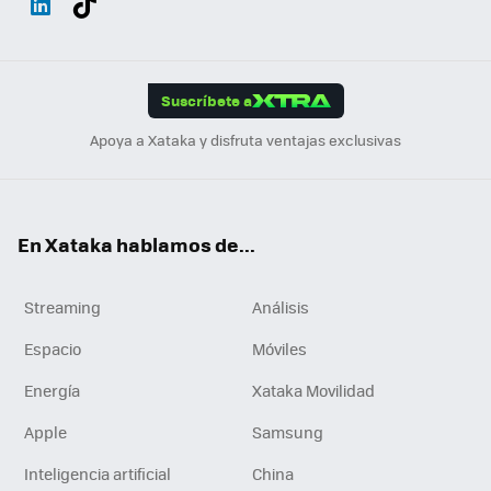
ats
ter
ebo
tub
agr
gra
boa
Link
Tikt
App
ok
e
am
m
rd
edI
ok
Suscríbete a
n
Apoya a Xataka y disfruta ventajas exclusivas
En Xataka hablamos de...
Streaming
Análisis
Espacio
Móviles
Energía
Xataka Movilidad
Apple
Samsung
Inteligencia artificial
China