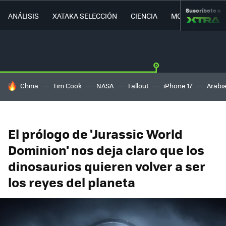
Suscríbete a
ANÁLISIS
XATAKA SELECCIÓN
CIENCIA
MOVILIDAD
HOY SE HABLA DE
China
Tim Cook
NASA
Fallout
iPhone 17
Arabi
El prólogo de 'Jurassic World
Dominion' nos deja claro que los
dinosaurios quieren volver a ser
los reyes del planeta