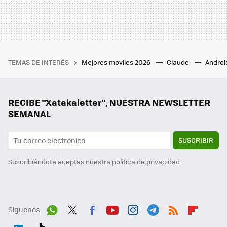
TEMAS DE INTERÉS
Mejores moviles 2026
Claude
Androi
RECIBE "Xatakaletter", NUESTRA NEWSLETTER
SEMANAL
SUSCRIBIR
Suscribiéndote aceptas nuestra
política de privacidad
Síguenos
Wh
Twit
Fac
You
Inst
Tele
RSS
Flip