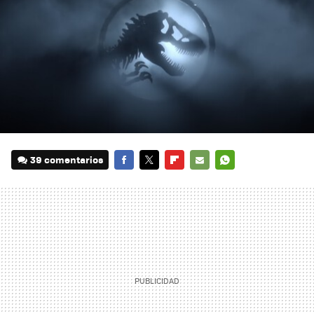
39 comentarios
FACEBOOK
TWITTER
FLIPBOARD
E-
WHATSAPP
MAIL