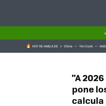
HOY SE HABLA DE
China
Tim Cook
NAS
"A 2026
pone los
calcula