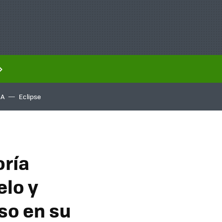
IA
Eclipse
oría
elo y
so en su