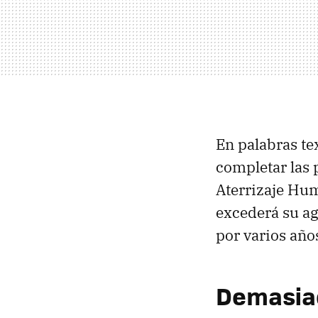
En palabras te
completar las 
Aterrizaje Hu
excederá su ag
por varios años
Demasiad