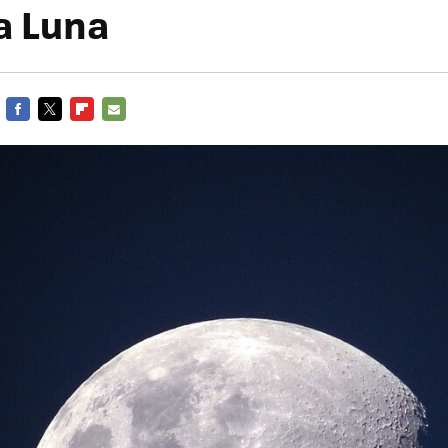
la Luna
FACEBOOK
TWITTER
FLIPBOARD
E-
MAIL