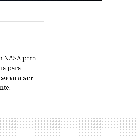
la NASA para
cia para
so va a ser
nte.