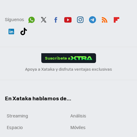
Síguenos
Wh
Twit
Fac
You
Inst
Tele
RSS
Flip
ats
ter
ebo
tub
agr
gra
boa
Link
Tikt
App
ok
e
am
m
rd
edI
ok
Suscríbete a
n
Apoya a Xataka y disfruta ventajas exclusivas
En Xataka hablamos de...
Streaming
Análisis
Espacio
Móviles