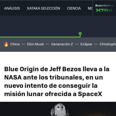
Suscríbete a
ANÁLISIS
XATAKA SELECCIÓN
CIENCIA
MOVILIDAD
HOY SE HABLA DE
China
Elon Musk
Generación Z
Eclipse
Christoph
Blue Origin de Jeff Bezos lleva a la
NASA ante los tribunales, en un
nuevo intento de conseguir la
misión lunar ofrecida a SpaceX