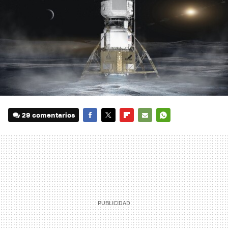
29 comentarios
FACEBOOK
TWITTER
FLIPBOARD
E-
WHATSAPP
MAIL