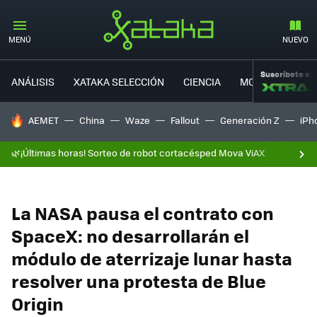
MENÚ
NUEVO
Suscríbete a
ANÁLISIS
XATAKA SELECCIÓN
CIENCIA
MOVILIDAD
HOY SE HABLA DE
AEMET
China
Waze
Fallout
Generación Z
iPh
🌿¡Últimas horas! Sorteo de robot cortacésped Mova ViAX
La NASA pausa el contrato con
SpaceX: no desarrollarán el
módulo de aterrizaje lunar hasta
resolver una protesta de Blue
Origin