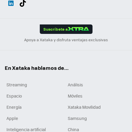
Wh
Twit
Fac
You
Inst
Tele
RSS
Flip
ats
ter
ebo
tub
agr
gra
boa
Link
Tikt
App
ok
e
am
m
rd
edI
ok
Suscríbete a
n
Apoya a Xataka y disfruta ventajas exclusivas
En Xataka hablamos de...
Streaming
Análisis
Espacio
Móviles
Energía
Xataka Movilidad
Apple
Samsung
Inteligencia artificial
China