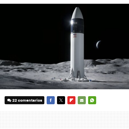
22 comentarios
FACEBOOK
TWITTER
FLIPBOARD
E-
WHATSAPP
MAIL