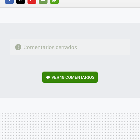
FACEBOOK
TWITTER
FLIPBOARD
E-
WHATSAPP
MAIL
Comentarios cerrados
VER
19 COMENTARIOS