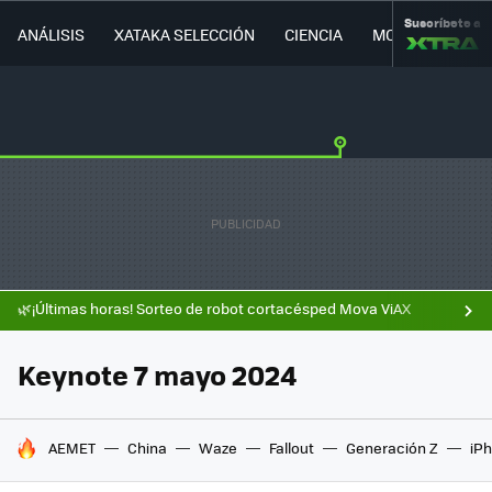
Suscríbete a
ANÁLISIS
XATAKA SELECCIÓN
CIENCIA
MOVILIDAD
🌿¡Últimas horas! Sorteo de robot cortacésped Mova ViAX
Keynote 7 mayo 2024
HOY SE HABLA DE
AEMET
China
Waze
Fallout
Generación Z
iPh