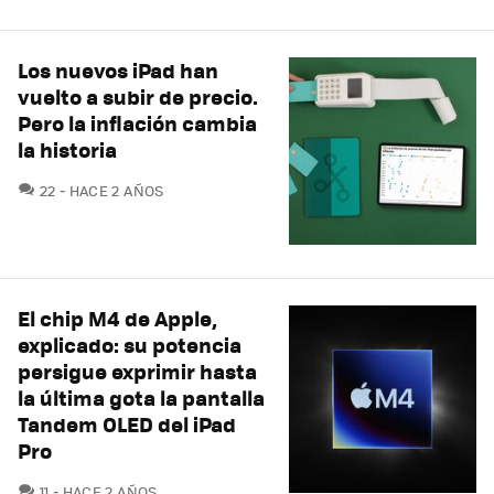
Los nuevos iPad han
vuelto a subir de precio.
Pero la inflación cambia
la historia
COMENTARIOS
22
HACE 2 AÑOS
El chip M4 de Apple,
explicado: su potencia
persigue exprimir hasta
la última gota la pantalla
Tandem OLED del iPad
Pro
COMENTARIOS
11
HACE 2 AÑOS