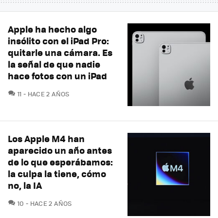
Apple ha hecho algo
insólito con el iPad Pro:
quitarle una cámara. Es
la señal de que nadie
hace fotos con un iPad
COMENTARIOS
11
HACE 2 AÑOS
Los Apple M4 han
aparecido un año antes
de lo que esperábamos:
la culpa la tiene, cómo
no, la IA
COMENTARIOS
10
HACE 2 AÑOS