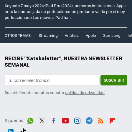
Keynote 7 mayo 2024:iPad Pro (2024), primeras impresiones: Apple
ante la encrucijada de perfeccionar un producto ya de por sí muy
perfeccionado.Los nuevos iPad han..
OTROS TEMAS:
Streaming
Análisis
Apple
Samsung
In
RECIBE "Xatakaletter", NUESTRA NEWSLETTER
SEMANAL
SUSCRIBIR
Suscribiéndote aceptas nuestra
política de privacidad
Síguenos
Wh
Twit
Fac
You
Inst
Tele
RSS
Flip