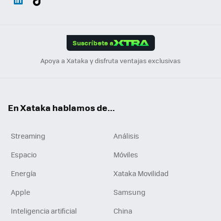
ats
ter
ebo
tub
agr
gra
boa
Link
Tikt
App
ok
e
am
m
rd
edI
ok
Suscríbete a
n
Apoya a Xataka y disfruta ventajas exclusivas
En Xataka hablamos de...
Streaming
Análisis
Espacio
Móviles
Energía
Xataka Movilidad
Apple
Samsung
Inteligencia artificial
China