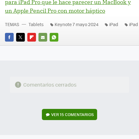
para iPad Pro que le hace parecer un MacBook y
un Apple Pencil Pro con motor háptico
TEMAS
Tablets
Keynote 7 mayo 2024
iPad
iPad
FACEBOOK
TWITTER
FLIPBOARD
E-
WHATSAPP
MAIL
Comentarios cerrados
VER
15 COMENTARIOS