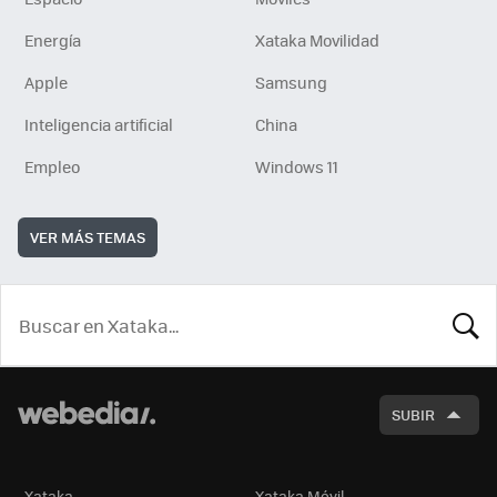
Energía
Xataka Movilidad
Apple
Samsung
Inteligencia artificial
China
Empleo
Windows 11
VER MÁS TEMAS
BUSCA
SUBIR
Xataka
Xataka Móvil