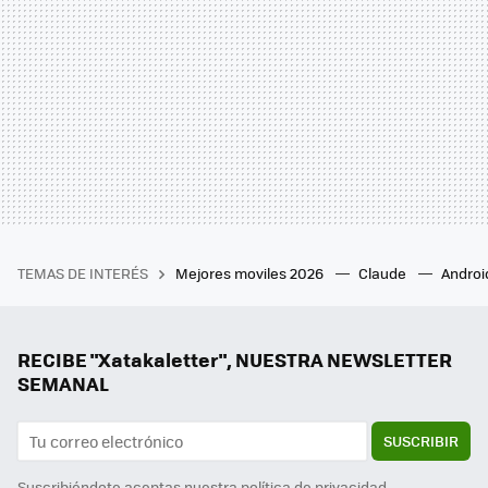
TEMAS DE INTERÉS
Mejores moviles 2026
Claude
Androi
RECIBE "Xatakaletter", NUESTRA NEWSLETTER
SEMANAL
SUSCRIBIR
Suscribiéndote aceptas nuestra
política de privacidad