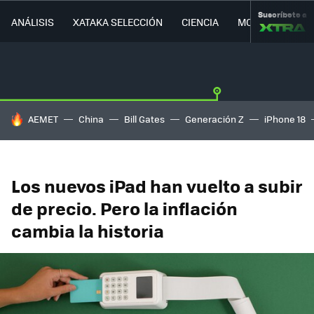
Suscríbete a
ANÁLISIS
XATAKA SELECCIÓN
CIENCIA
MOVILIDAD
HOY SE HABLA DE
AEMET
China
Bill Gates
Generación Z
iPhone 18
Los nuevos iPad han vuelto a subir
de precio. Pero la inflación
cambia la historia