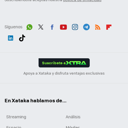
Síguenos
Wh
Twit
Fac
You
Inst
Tele
RSS
Flip
ats
ter
ebo
tub
agr
gra
boa
Link
Tikt
App
ok
e
am
m
rd
edI
ok
Suscríbete a
n
Apoya a Xataka y disfruta ventajas exclusivas
En Xataka hablamos de...
Streaming
Análisis
Espacio
Móviles