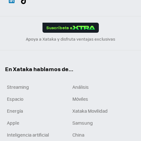
ats
ter
ebo
tub
agr
gra
boa
Link
Tikt
App
ok
e
am
m
rd
edI
ok
Suscríbete a
n
Apoya a Xataka y disfruta ventajas exclusivas
En Xataka hablamos de...
Streaming
Análisis
Espacio
Móviles
Energía
Xataka Movilidad
Apple
Samsung
Inteligencia artificial
China