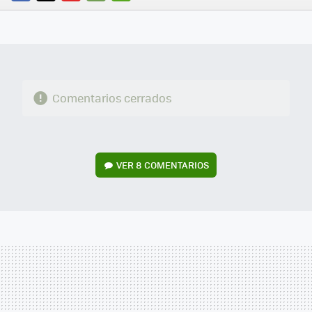
FACEBOOK
TWITTER
FLIPBOARD
E-
WHATSAPP
MAIL
Comentarios cerrados
VER
8 COMENTARIOS