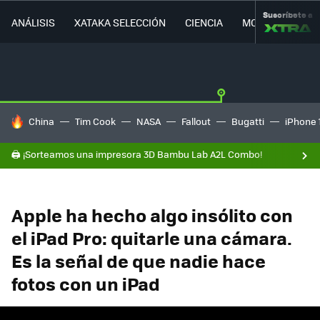
Suscríbete a
ANÁLISIS
XATAKA SELECCIÓN
CIENCIA
MOVILIDAD
HOY SE HABLA DE
China
Tim Cook
NASA
Fallout
Bugatti
iPhone 
🖨️ ¡Sorteamos una impresora 3D Bambu Lab A2L Combo!
Apple ha hecho algo insólito con
el iPad Pro: quitarle una cámara.
Es la señal de que nadie hace
fotos con un iPad