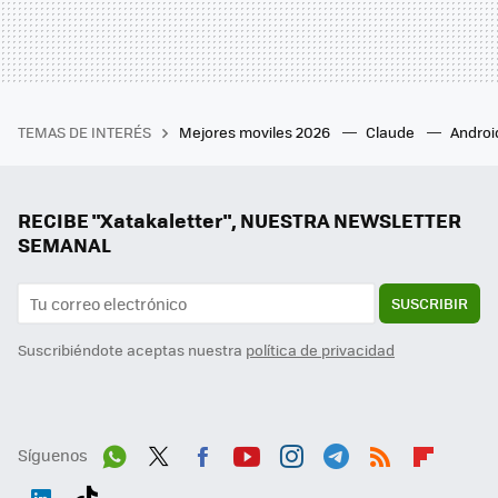
TEMAS DE INTERÉS
Mejores moviles 2026
Claude
Androi
RECIBE "Xatakaletter", NUESTRA NEWSLETTER
SEMANAL
SUSCRIBIR
Suscribiéndote aceptas nuestra
política de privacidad
Síguenos
Wh
Twit
Fac
You
Inst
Tele
RSS
Flip