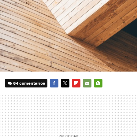
64 comentarios
FACEBOOK
TWITTER
FLIPBOARD
E-
WHATSAPP
MAIL