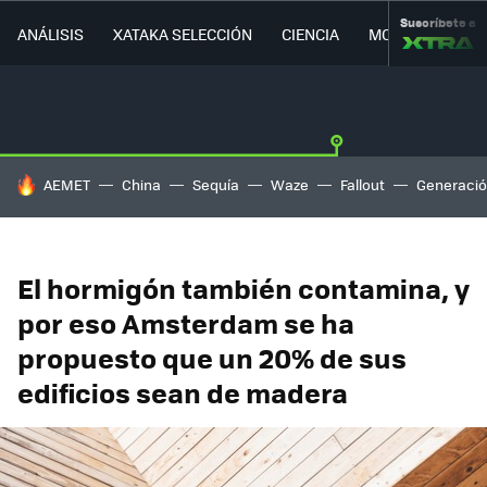
Suscríbete a
ANÁLISIS
XATAKA SELECCIÓN
CIENCIA
MOVILIDAD
HOY SE HABLA DE
AEMET
China
Sequía
Waze
Fallout
Generació
El hormigón también contamina, y
por eso Amsterdam se ha
propuesto que un 20% de sus
edificios sean de madera