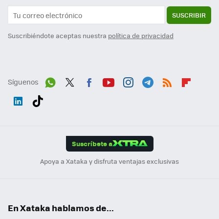
SUSCRIBIR
Suscribiéndote aceptas nuestra
política de privacidad
Síguenos
Wh
Twit
Fac
You
Inst
Tele
RSS
Flip
ats
ter
ebo
tub
agr
gra
boa
Link
Tikt
App
ok
e
am
m
rd
edI
ok
Suscríbete a
n
Apoya a Xataka y disfruta ventajas exclusivas
En Xataka hablamos de...