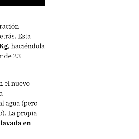
eración
etrás. Esta
 Kg
, haciéndola
r de 23
n el nuevo
a
al agua (pero
). La propia
clavada en