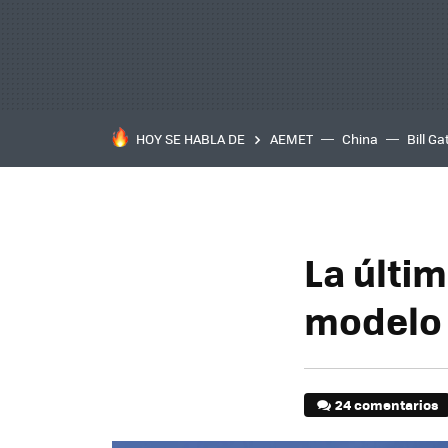
HOY SE HABLA DE
AEMET
China
Bill Ga
La últim
modelo 
24 comentarios