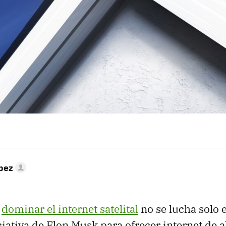
pez
a
dominar el internet satelital
no se lucha solo e
iciativa de Elon Musk para ofrecer internet de 