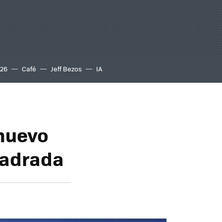
S26
Café
Jeff Bezos
IA
 nuevo
uadrada