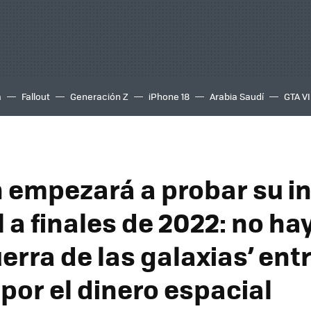
a
Fallout
Generación Z
iPhone 18
Arabia Saudí
GTA VI
empezará a probar su in
l a finales de 2022: no ha
uerra de las galaxias’ en
por el dinero espacial