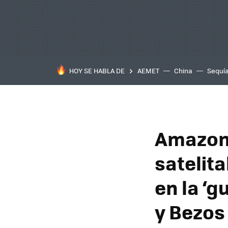
HOY SE HABLA DE
AEMET
China
Sequí
Amazon 
satelita
en la ‘g
y Bezos 