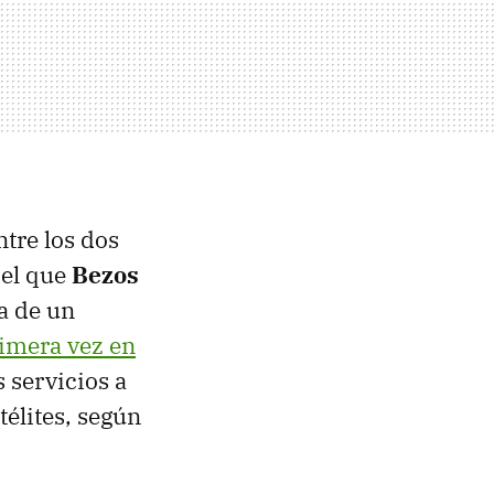
ntre los dos
 el que
Bezos
ta de un
rimera vez en
 servicios a
élites, según