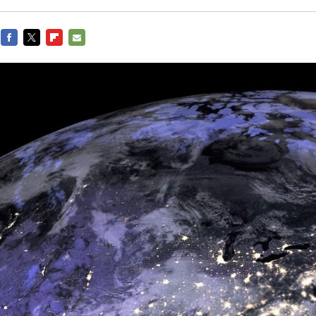
FACEBOOK
TWITTER
FLIPBOARD
E-
MAIL