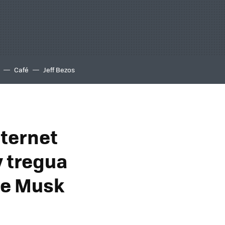
Café
Jeff Bezos
ternet
y tregua
tre Musk