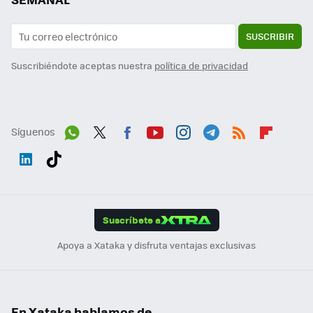
SUSCRIBIR
Suscribiéndote aceptas nuestra
política de privacidad
Síguenos
Wh
Twit
Fac
You
Inst
Tele
RSS
Flip
ats
ter
ebo
tub
agr
gra
boa
Link
Tikt
App
ok
e
am
m
rd
edI
ok
Suscríbete a
n
Apoya a Xataka y disfruta ventajas exclusivas
En Xataka hablamos de...