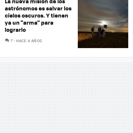
La nueva misión de los
astrónomos es salvar los
cielos oscuros. Y tienen
ya un "arma" para
lograrlo
COMENTARIOS
7
HACE 4 AÑOS