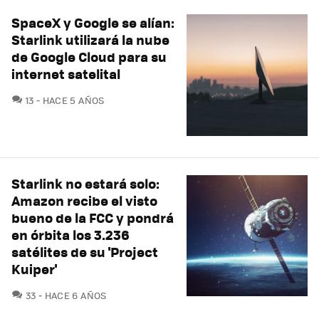
SpaceX y Google se alían:
Starlink utilizará la nube
de Google Cloud para su
internet satelital
COMENTARIOS
13
HACE 5 AÑOS
Starlink no estará solo:
Amazon recibe el visto
bueno de la FCC y pondrá
en órbita los 3.236
satélites de su 'Project
Kuiper'
COMENTARIOS
33
HACE 6 AÑOS