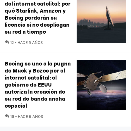
del internet satelital: por
qué Starlink, Amazon y
Boeing perderán su
licencia si no despliegan
su red a tiempo
COMENTARIOS
12
HACE 5 AÑOS
Boeing se une a la pugna
de Musk y Bezos por el
internet satelital: el
gobierno de EEUU
autoriza la creación de
su red de banda ancha
espacial
COMENTARIOS
16
HACE 5 AÑOS