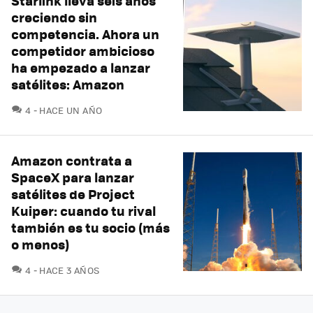
Starlink lleva seis años
creciendo sin
competencia. Ahora un
competidor ambicioso
ha empezado a lanzar
satélites: Amazon
COMENTARIOS
4
HACE UN AÑO
Amazon contrata a
SpaceX para lanzar
satélites de Project
Kuiper: cuando tu rival
también es tu socio (más
o menos)
COMENTARIOS
4
HACE 3 AÑOS