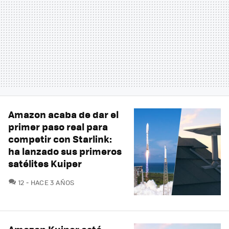
Amazon acaba de dar el
primer paso real para
competir con Starlink:
ha lanzado sus primeros
satélites Kuiper
COMENTARIOS
12
HACE 3 AÑOS