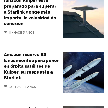
Amazon Kuiper está
preparado para superar
a Starlink donde más
importa: la velocidad de
conexión
COMENTARIOS
11
HACE 3 AÑOS
Amazon reserva 83
lanzamientos para poner
en órbita satélites de
Kuiper, su respuesta a
Starlink
COMENTARIOS
23
HACE 4 AÑOS