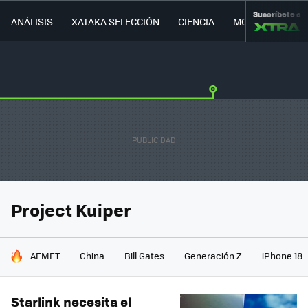
Suscríbete a
ANÁLISIS
XATAKA SELECCIÓN
CIENCIA
MOVILIDAD
Project Kuiper
HOY SE HABLA DE
AEMET
China
Bill Gates
Generación Z
iPhone 18
Starlink necesita el