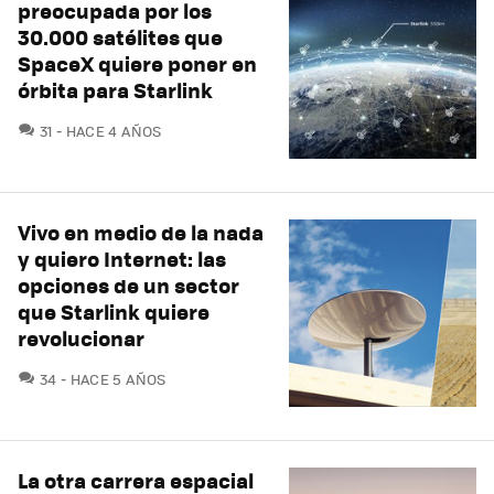
preocupada por los
30.000 satélites que
SpaceX quiere poner en
órbita para Starlink
COMENTARIOS
31
HACE 4 AÑOS
Vivo en medio de la nada
y quiero Internet: las
opciones de un sector
que Starlink quiere
revolucionar
COMENTARIOS
34
HACE 5 AÑOS
La otra carrera espacial