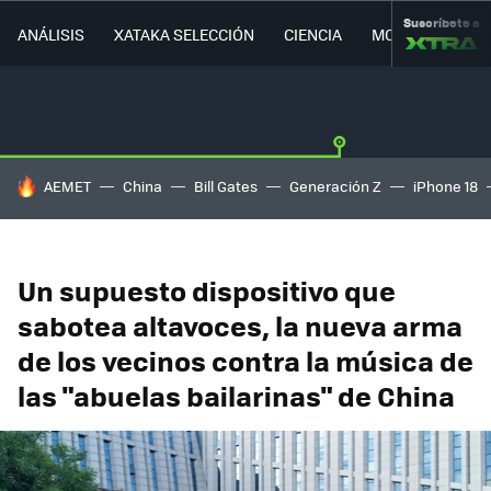
Suscríbete a
ANÁLISIS
XATAKA SELECCIÓN
CIENCIA
MOVILIDAD
HOY SE HABLA DE
AEMET
China
Bill Gates
Generación Z
iPhone 18
Un supuesto dispositivo que
sabotea altavoces, la nueva arma
de los vecinos contra la música de
las "abuelas bailarinas" de China