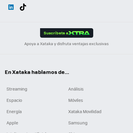
Wh
Twit
Fac
You
Inst
Tele
RSS
Flip
ats
ter
ebo
tub
agr
gra
boa
Link
Tikt
App
ok
e
am
m
rd
edI
ok
Suscríbete a
n
Apoya a Xataka y disfruta ventajas exclusivas
En Xataka hablamos de...
Streaming
Análisis
Espacio
Móviles
Energía
Xataka Movilidad
Apple
Samsung