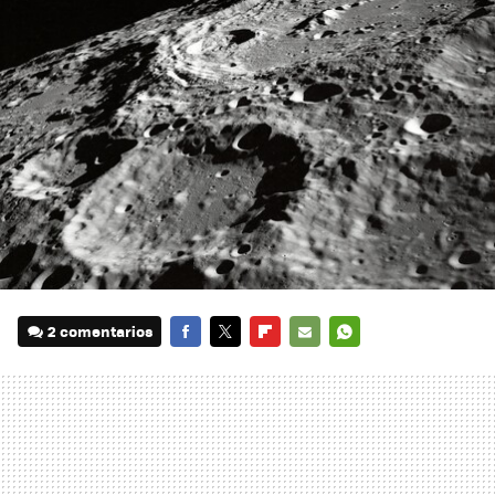
2 comentarios
FACEBOOK
TWITTER
FLIPBOARD
E-
WHATSAPP
MAIL