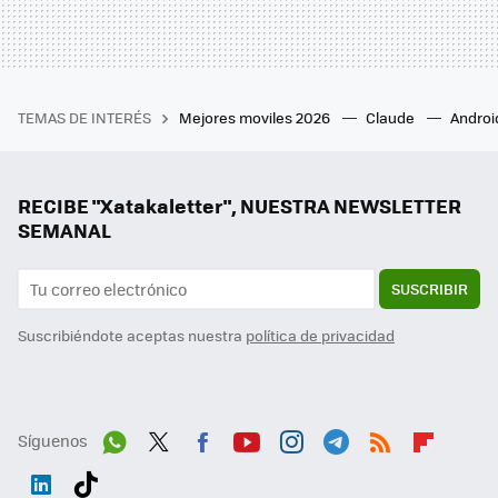
TEMAS DE INTERÉS
Mejores moviles 2026
Claude
Androi
RECIBE "Xatakaletter", NUESTRA NEWSLETTER
SEMANAL
SUSCRIBIR
Suscribiéndote aceptas nuestra
política de privacidad
Síguenos
Wh
Twit
Fac
You
Inst
Tele
RSS
Flip