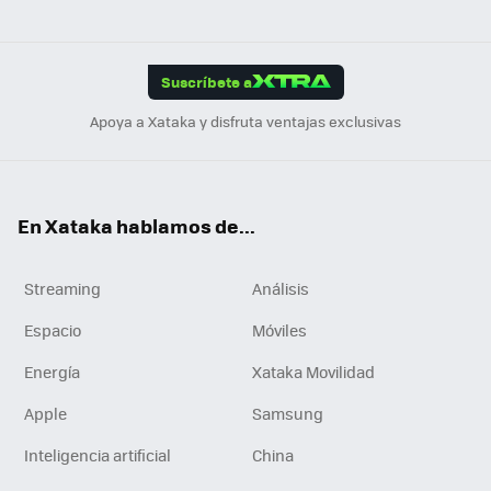
ats
ter
ebo
tub
agr
gra
boa
Link
Tikt
App
ok
e
am
m
rd
edI
ok
Suscríbete a
n
Apoya a Xataka y disfruta ventajas exclusivas
En Xataka hablamos de...
Streaming
Análisis
Espacio
Móviles
Energía
Xataka Movilidad
Apple
Samsung
Inteligencia artificial
China