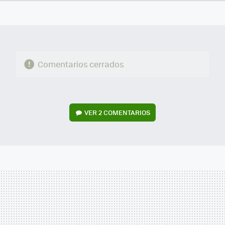
FACEBOOK
TWITTER
FLIPBOARD
E-
WHATSAPP
MAIL
Comentarios cerrados
VER
2 COMENTARIOS