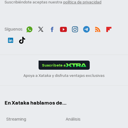
Suscribiéndote aceptas nuestra
política de privacidad
Síguenos
Wh
Twit
Fac
You
Inst
Tele
RSS
Flip
ats
ter
ebo
tub
agr
gra
boa
Link
Tikt
App
ok
e
am
m
rd
edI
ok
Suscríbete a
n
Apoya a Xataka y disfruta ventajas exclusivas
En Xataka hablamos de...
Streaming
Análisis