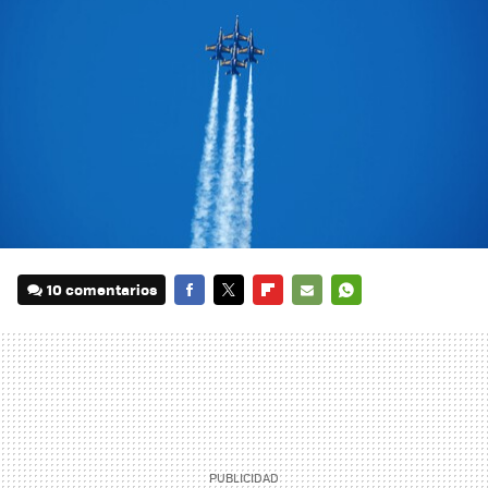
10 comentarios
FACEBOOK
TWITTER
FLIPBOARD
E-
WHATSAPP
MAIL