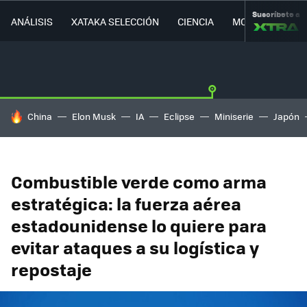
Suscríbete a
ANÁLISIS
XATAKA SELECCIÓN
CIENCIA
MOVILIDAD
HOY SE HABLA DE
China
Elon Musk
IA
Eclipse
Miniserie
Japón
Combustible verde como arma
estratégica: la fuerza aérea
estadounidense lo quiere para
evitar ataques a su logística y
repostaje