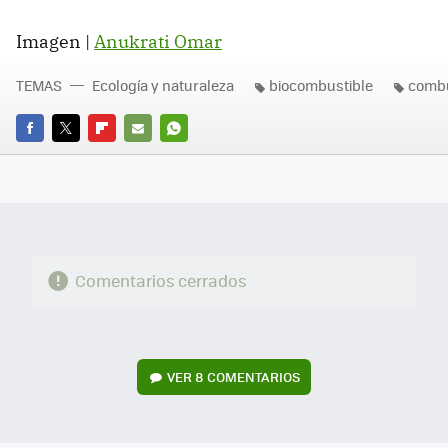
Imagen |
Anukrati Omar
TEMAS
Ecología y naturaleza
biocombustible
combu
FACEBOOK
TWITTER
FLIPBOARD
E-
WHATSAPP
MAIL
Comentarios cerrados
VER
8 COMENTARIOS