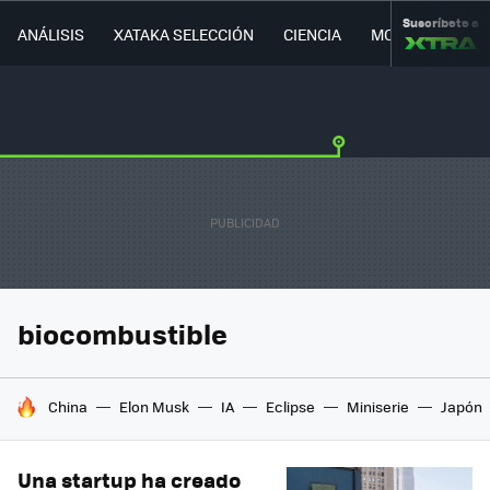
Suscríbete a
ANÁLISIS
XATAKA SELECCIÓN
CIENCIA
MOVILIDAD
biocombustible
HOY SE HABLA DE
China
Elon Musk
IA
Eclipse
Miniserie
Japón
Una startup ha creado