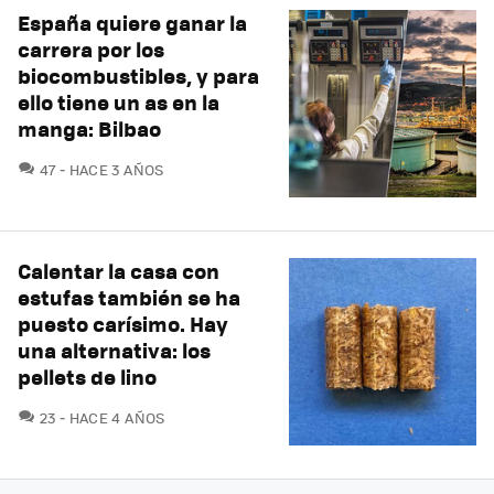
España quiere ganar la
carrera por los
biocombustibles, y para
ello tiene un as en la
manga: Bilbao
COMENTARIOS
47
HACE 3 AÑOS
Calentar la casa con
estufas también se ha
puesto carísimo. Hay
una alternativa: los
pellets de lino
COMENTARIOS
23
HACE 4 AÑOS