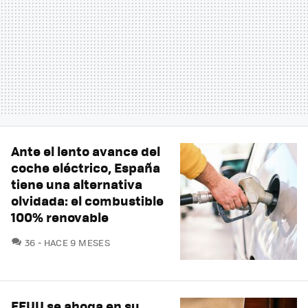
Ante el lento avance del
coche eléctrico, España
tiene una alternativa
olvidada: el combustible
100% renovable
COMENTARIOS
36
HACE 9 MESES
EEUU se ahoga en su