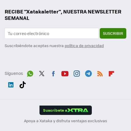
RECIBE "Xatakaletter", NUESTRA NEWSLETTER
SEMANAL
SUSCRIBIR
Suscribiéndote aceptas nuestra
política de privacidad
Síguenos
Wh
Twit
Fac
You
Inst
Tele
RSS
Flip
ats
ter
ebo
tub
agr
gra
boa
Link
Tikt
App
ok
e
am
m
rd
edI
ok
Suscríbete a
n
Apoya a Xataka y disfruta ventajas exclusivas