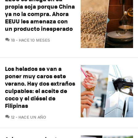
propia soja porque China
ya no la compra. Ahora
EEUU les amenaza con
un producto inesperado
COMENTARIOS
18
HACE 10 MESES
Los helados se van a
poner muy caros este
verano. Hay dos extraños
culpables: el aceite de
coco y el diésel de
Filipinas
COMENTARIOS
12
HACE UN AÑO