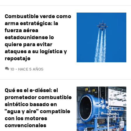
Combustible verde como
arma estratégica: la
fuerza aérea
estadounidense lo
quiere para evitar
ataques a su logística y
repostaje
COMENTARIOS
10
HACE 5 AÑOS
Qué es el e-diésel: el
prometedor combustible
sintético basado en
"agua y aire" compatible
con los motores
convencionales