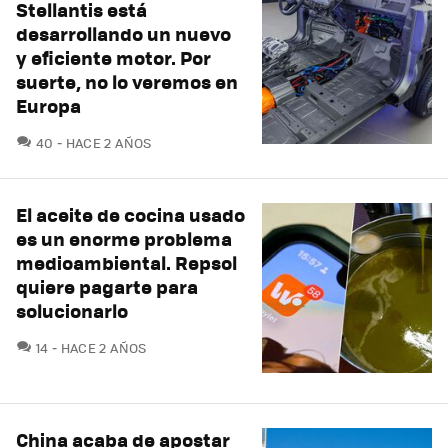
Stellantis está
desarrollando un nuevo
y eficiente motor. Por
suerte, no lo veremos en
Europa
COMENTARIOS
40
HACE 2 AÑOS
El aceite de cocina usado
es un enorme problema
medioambiental. Repsol
quiere pagarte para
solucionarlo
COMENTARIOS
14
HACE 2 AÑOS
China acaba de apostar