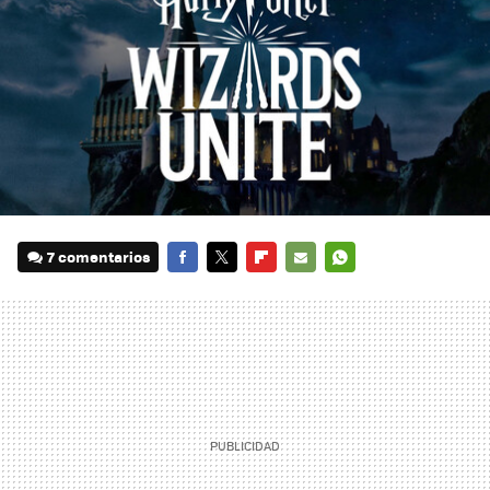
7 comentarios
FACEBOOK
TWITTER
FLIPBOARD
E-
WHATSAPP
MAIL