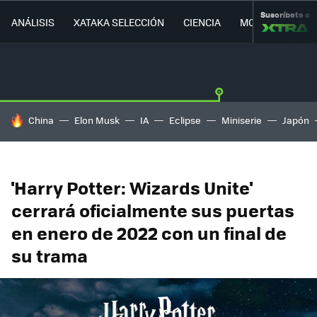
Suscríbete a
ANÁLISIS
XATAKA SELECCIÓN
CIENCIA
MOVILIDAD
HOY SE HABLA DE
China
Elon Musk
IA
Eclipse
Miniserie
Japón
'Harry Potter: Wizards Unite'
cerrará oficialmente sus puertas
en enero de 2022 con un final de
su trama