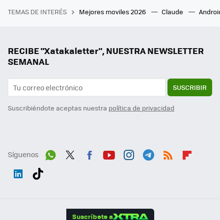
TEMAS DE INTERÉS
Mejores moviles 2026
Claude
Androi
RECIBE "Xatakaletter", NUESTRA NEWSLETTER
SEMANAL
SUSCRIBIR
Suscribiéndote aceptas nuestra
política de privacidad
Síguenos
Wh
Twit
Fac
You
Inst
Tele
RSS
Flip
ats
ter
ebo
tub
agr
gra
boa
Link
Tikt
App
ok
e
am
m
rd
edI
ok
Suscríbete a
n