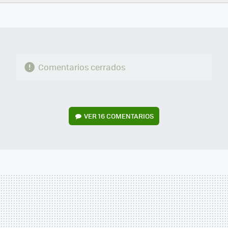
FACEBOOK
TWITTER
FLIPBOARD
E-
WHATSAPP
MAIL
Comentarios cerrados
VER
16 COMENTARIOS