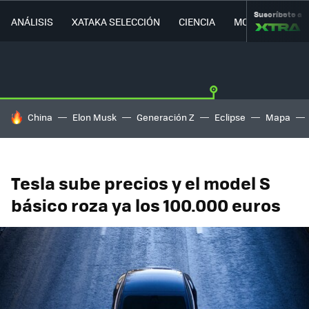
Suscríbete a
ANÁLISIS
XATAKA SELECCIÓN
CIENCIA
MOVILIDAD
HOY SE HABLA DE
China
Elon Musk
Generación Z
Eclipse
Mapa
Tesla sube precios y el model S
básico roza ya los 100.000 euros