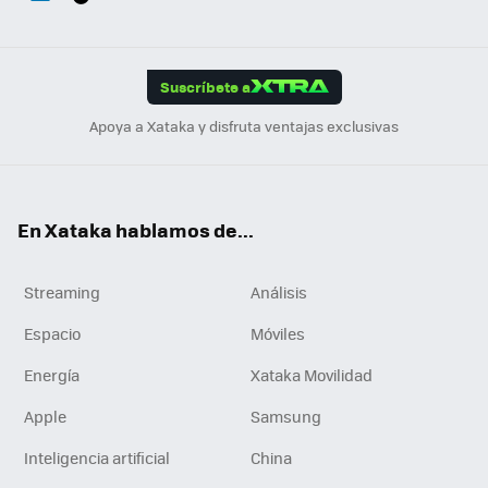
ats
ter
ebo
tub
agr
gra
boa
Link
Tikt
App
ok
e
am
m
rd
edI
ok
Suscríbete a
n
Apoya a Xataka y disfruta ventajas exclusivas
En Xataka hablamos de...
Streaming
Análisis
Espacio
Móviles
Energía
Xataka Movilidad
Apple
Samsung
Inteligencia artificial
China