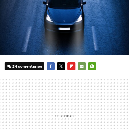
24 comentarios
FACEBOOK
TWITTER
FLIPBOARD
E-
WHATSAPP
MAIL