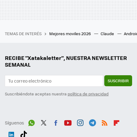
TEMAS DE INTERÉS
Mejores moviles 2026
Claude
Androi
RECIBE "Xatakaletter", NUESTRA NEWSLETTER
SEMANAL
SUSCRIBIR
Suscribiéndote aceptas nuestra
política de privacidad
Síguenos
Wh
Twit
Fac
You
Inst
Tele
RSS
Flip