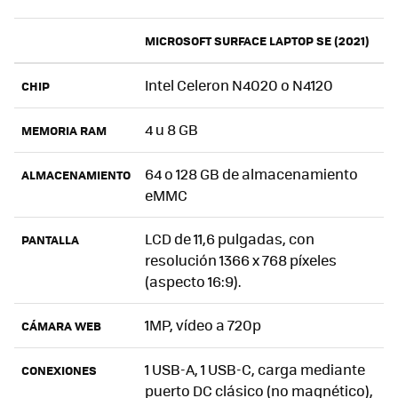
MICROSOFT SURFACE LAPTOP SE (2021)
Intel Celeron N4020 o N4120
CHIP
4 u 8 GB
MEMORIA RAM
64 o 128 GB de almacenamiento
ALMACENAMIENTO
eMMC
LCD de 11,6 pulgadas, con
PANTALLA
resolución 1366 x 768 píxeles
(aspecto 16:9).
1MP, vídeo a 720p
CÁMARA WEB
1 USB-A, 1 USB-C, carga mediante
CONEXIONES
puerto DC clásico (no magnético),