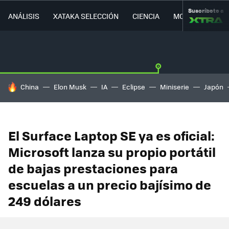
Suscríbete a
ANÁLISIS
XATAKA SELECCIÓN
CIENCIA
MOVILIDAD
HOY SE HABLA DE
China
Elon Musk
IA
Eclipse
Miniserie
Japón
El Surface Laptop SE ya es oficial:
Microsoft lanza su propio portátil
de bajas prestaciones para
escuelas a un precio bajísimo de
249 dólares