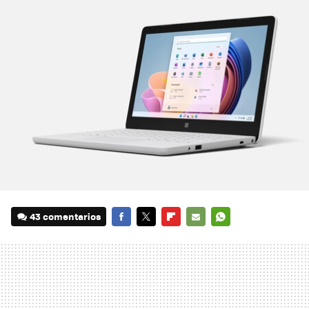
43 comentarios
FACEBOOK
TWITTER
FLIPBOARD
E-
WHATSAPP
MAIL