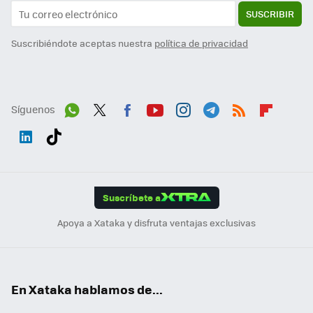
SUSCRIBIR
Suscribiéndote aceptas nuestra
política de privacidad
Síguenos
Wh
Twit
Fac
You
Inst
Tele
RSS
Flip
ats
ter
ebo
tub
agr
gra
boa
Link
Tikt
App
ok
e
am
m
rd
edI
ok
Suscríbete a
n
Apoya a Xataka y disfruta ventajas exclusivas
En Xataka hablamos de...