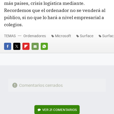
más países, crisis logística mediante.
Recordemos que el ordenador no se venderá al
público, si no que lo hará a nivel empresarial a
colegios.
TEMAS
Ordenadores
Microsoft
Surface
Surfac
FACEBOOK
TWITTER
FLIPBOARD
E-
WHATSAPP
MAIL
Comentarios cerrados
VER
21 COMENTARIOS