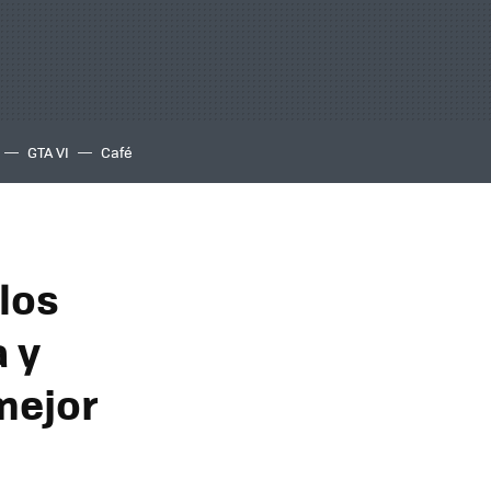
GTA VI
Café
los
 y
mejor