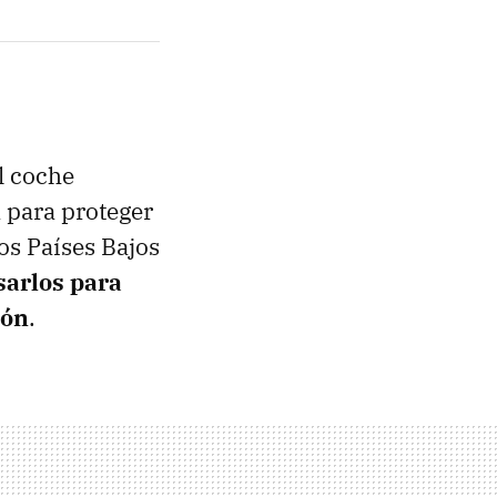
l coche
a para proteger
los Países Bajos
sarlos para
ión
.