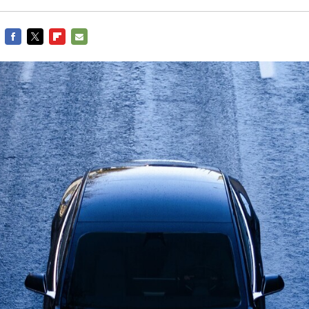
FACEBOOK
TWITTER
FLIPBOARD
E-
MAIL