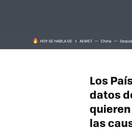
HOY SE HABLA DE
AEMET
China
Sequí
Los Paí
datos d
quieren
las cau