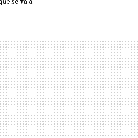
 que
se va a