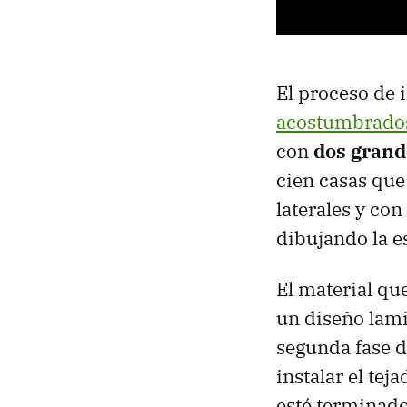
El proceso de
acostumbrados
con
dos grand
cien casas que
laterales y co
dibujando la e
El material qu
un diseño lami
segunda fase d
instalar el tej
esté terminado