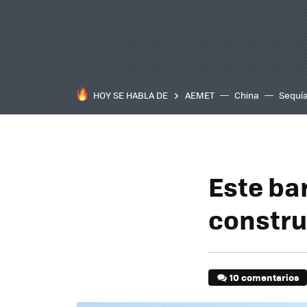
HOY SE HABLA DE
AEMET
China
Sequí
Este bar
constru
10 comentarios