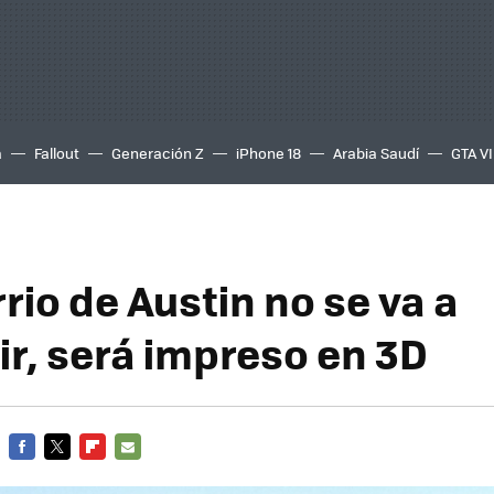
a
Fallout
Generación Z
iPhone 18
Arabia Saudí
GTA VI
rio de Austin no se va a
ir, será impreso en 3D
FACEBOOK
TWITTER
FLIPBOARD
E-