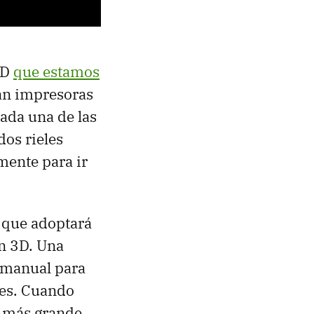
3D
que estamos
lan impresoras
ada una de las
dos rieles
mente para ir
, que adoptará
n 3D. Una
y manual para
ones. Cuando
D más grande