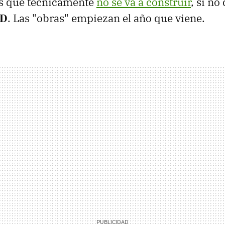
es que técnicamente
no se va a construir
, si no
3D
. Las "obras" empiezan el año que viene.