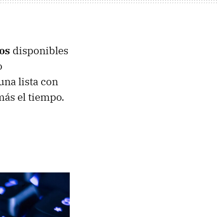
tos
disponibles
o
una lista con
más el tiempo.