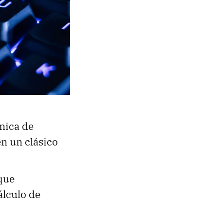
cnica de
en un clásico
 que
álculo de