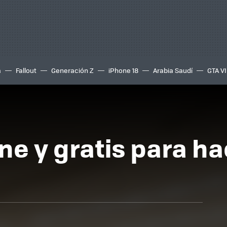
a
Fallout
Generación Z
iPhone 18
Arabia Saudí
GTA VI
ne y gratis para h