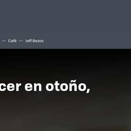
Café
Jeff Bezos
acer en otoño,