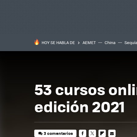
HOY SE HABLA DE
AEMET
China
Sequí
53 cursos onli
edición 2021
3 comentarios