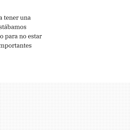
a tener una
estábamos
 para no estar
 importantes