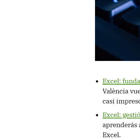
Excel: fund
València vue
casi impresc
Excel: gesti
aprenderás a
Excel.