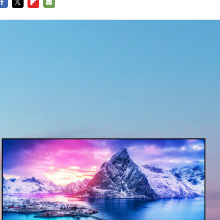
FACEBOOK
TWITTER
FLIPBOARD
E-
MAIL