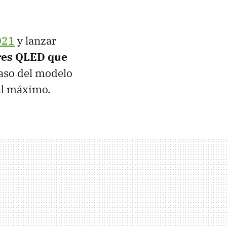
021
y lanzar
res QLED que
caso del modelo
al máximo.