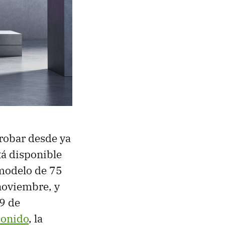
robar desde ya
tá disponible
 modelo de 75
 noviembre, y
9 de
sonido
, la