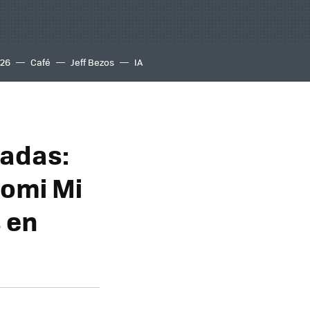
S26
Café
Jeff Bezos
IA
gadas:
aomi Mi
s en