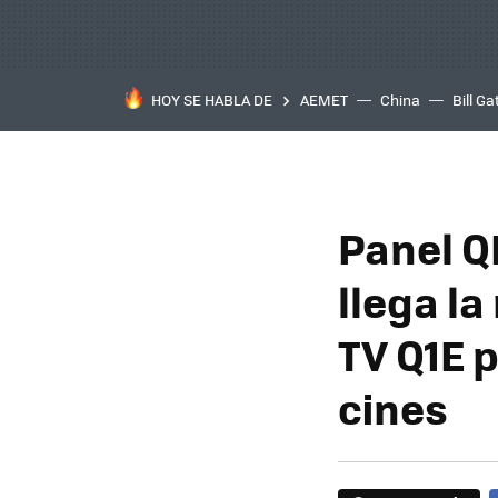
HOY SE HABLA DE
AEMET
China
Bill Ga
Panel Q
llega la
TV Q1E p
cines