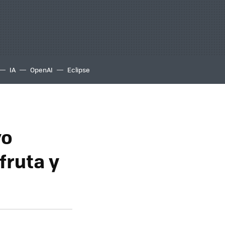
IA
OpenAI
Eclipse
vo
fruta y