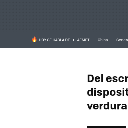
HOY SE HABLA DE
AEMET
China
Gener
Del escr
disposit
verdura