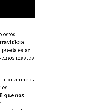
e estés
travioleta
e pueda estar
avemos más los
ntrario veremos
ios.
il que nos
n