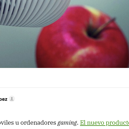
pez
óviles u ordenadores
gaming
.
El nuevo product