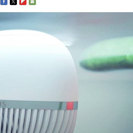
FACEBOOK
TWITTER
FLIPBOARD
E-
MAIL