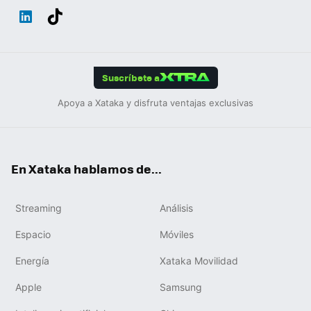
Wh
Twit
Fac
You
Inst
Tele
RSS
Flip
ats
ter
ebo
tub
agr
gra
boa
Link
Tikt
App
ok
e
am
m
rd
edIn
ok
Suscríbete a
Apoya a Xataka y disfruta ventajas exclusivas
En Xataka hablamos de...
Streaming
Análisis
Espacio
Móviles
Energía
Xataka Movilidad
Apple
Samsung