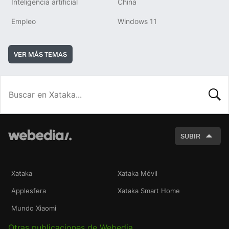
Inteligencia artificial
China
Empleo
Windows 11
VER MÁS TEMAS
BUSCA
SUBIR
Xataka
Xataka Móvil
Applesfera
Xataka Smart Home
Mundo Xiaomi
Otras publicaciones de Webedia