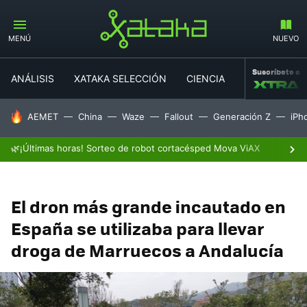
MENÚ
NUEVO
Suscríbete a
ANÁLISIS
XATAKA SELECCIÓN
CIENCIA
MOVILIDAD
HOY SE HABLA DE
AEMET
China
Waze
Fallout
Generación Z
iPh
🌿¡Últimas horas! Sorteo de robot cortacésped Mova ViAX
El dron más grande incautado en
España se utilizaba para llevar
droga de Marruecos a Andalucía