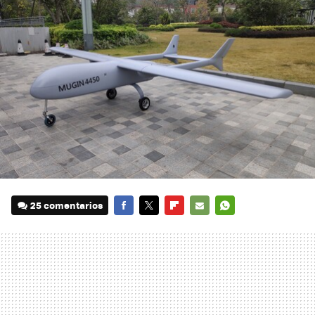
25 comentarios
FACEBOOK
TWITTER
FLIPBOARD
E-
WHATSAPP
MAIL