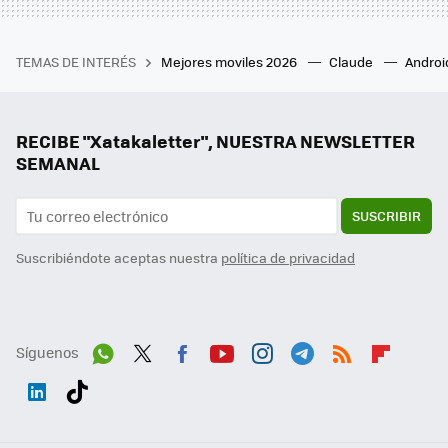
TEMAS DE INTERÉS
Mejores moviles 2026
Claude
Androi
RECIBE "Xatakaletter", NUESTRA NEWSLETTER
SEMANAL
SUSCRIBIR
Suscribiéndote aceptas nuestra
política de privacidad
Síguenos
Wh
Twit
Fac
You
Inst
Tele
RSS
Flip
ats
ter
ebo
tub
agr
gra
boa
Link
Tikt
App
ok
e
am
m
rd