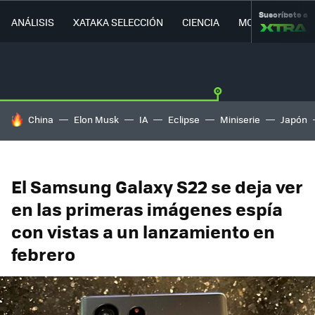
Suscríbete a
ANÁLISIS
XATAKA SELECCIÓN
CIENCIA
MOVILIDAD
HOY SE HABLA DE
China
Elon Musk
IA
Eclipse
Miniserie
Japón
El Samsung Galaxy S22 se deja ver
en las primeras imágenes espía
con vistas a un lanzamiento en
febrero