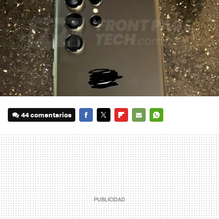
44 comentarios
FACEBOOK
TWITTER
FLIPBOARD
E-
WHATSAPP
MAIL