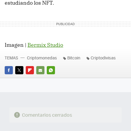
estudiando los NFT.
Imagen |
Bermix Studio
TEMAS
Criptomonedas
Bitcoin
Criptodivisas
FACEBOOK
TWITTER
FLIPBOARD
E-
WHATSAPP
MAIL
Comentarios cerrados