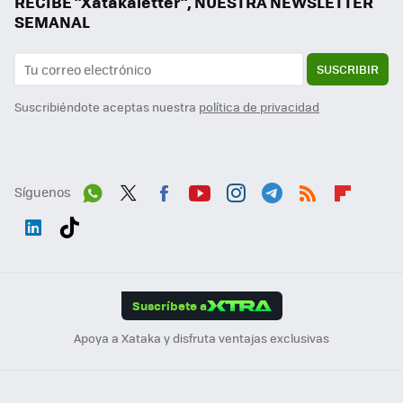
RECIBE "Xatakaletter", NUESTRA NEWSLETTER
SEMANAL
SUSCRIBIR
Suscribiéndote aceptas nuestra
política de privacidad
Síguenos
Wh
Twit
Fac
You
Inst
Tele
RSS
Flip
ats
ter
ebo
tub
agr
gra
boa
Link
Tikt
App
ok
e
am
m
rd
edI
ok
Suscríbete a
n
Apoya a Xataka y disfruta ventajas exclusivas