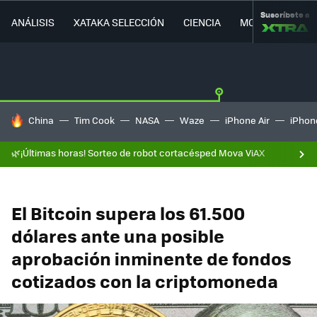
Suscríbete a
ANÁLISIS
XATAKA SELECCIÓN
CIENCIA
MOVILIDAD
HOY SE HABLA DE
China
Tim Cook
NASA
Waze
iPhone Air
iPhone
🌿¡Últimas horas! Sorteo de robot cortacésped Mova ViAX
El Bitcoin supera los 61.500
dólares ante una posible
aprobación inminente de fondos
cotizados con la criptomoneda