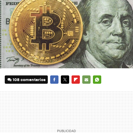
108 comentarios
FACEBOOK
TWITTER
FLIPBOARD
E-
WHATSAPP
MAIL