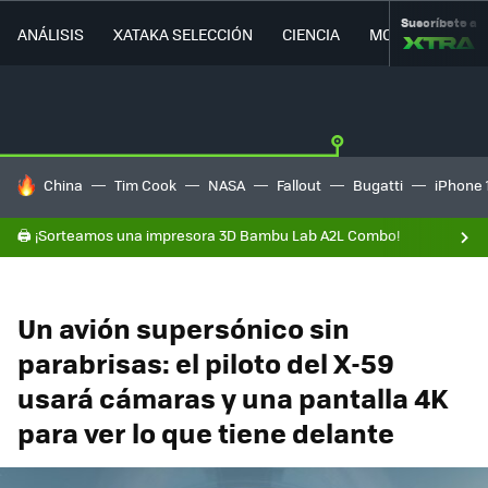
Suscríbete a
ANÁLISIS
XATAKA SELECCIÓN
CIENCIA
MOVILIDAD
HOY SE HABLA DE
China
Tim Cook
NASA
Fallout
Bugatti
iPhone 
🖨️ ¡Sorteamos una impresora 3D Bambu Lab A2L Combo!
Un avión supersónico sin
parabrisas: el piloto del X-59
usará cámaras y una pantalla 4K
para ver lo que tiene delante