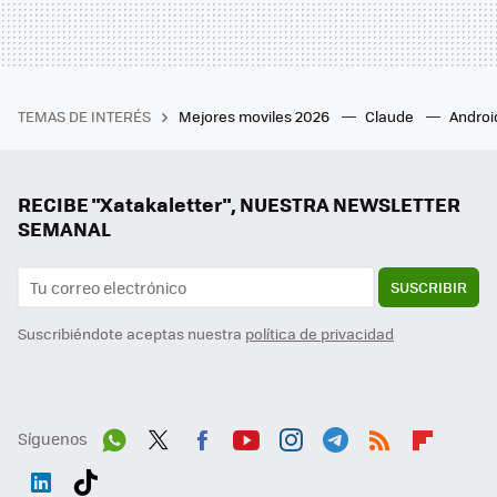
TEMAS DE INTERÉS
Mejores moviles 2026
Claude
Androi
RECIBE "Xatakaletter", NUESTRA NEWSLETTER
SEMANAL
SUSCRIBIR
Suscribiéndote aceptas nuestra
política de privacidad
Síguenos
Wh
Twit
Fac
You
Inst
Tele
RSS
Flip