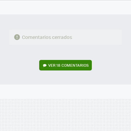
FACEBOOK
TWITTER
FLIPBOARD
E-
WHATSAPP
MAIL
Comentarios cerrados
VER
18 COMENTARIOS