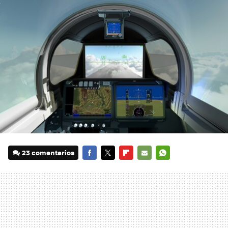
23 comentarios
FACEBOOK
TWITTER
FLIPBOARD
E-
WHATSAPP
MAIL