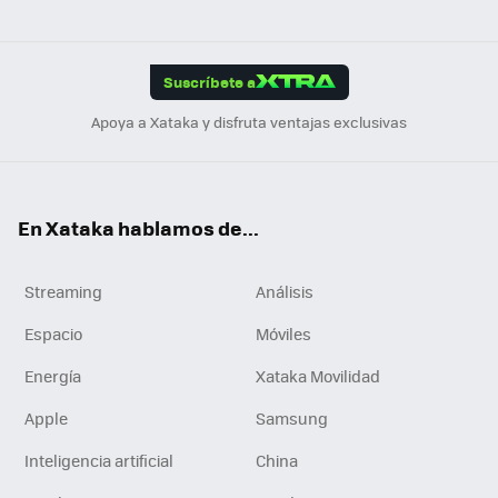
ats
ter
ebo
tub
agr
gra
boa
Link
Tikt
App
ok
e
am
m
rd
edI
ok
Suscríbete a
n
Apoya a Xataka y disfruta ventajas exclusivas
En Xataka hablamos de...
Streaming
Análisis
Espacio
Móviles
Energía
Xataka Movilidad
Apple
Samsung
Inteligencia artificial
China