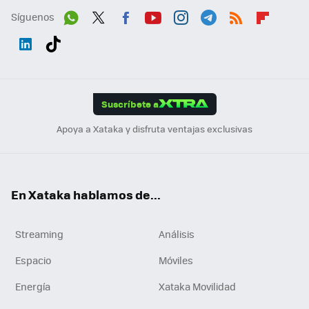
Síguenos
Wh
Twit
Fac
You
Inst
Tele
RSS
Flip
ats
ter
ebo
tub
agr
gra
boa
Link
Tikt
App
ok
e
am
m
rd
edI
ok
Suscríbete a
n
Apoya a Xataka y disfruta ventajas exclusivas
En Xataka hablamos de...
Streaming
Análisis
Espacio
Móviles
Energía
Xataka Movilidad