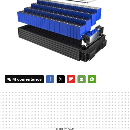
41 comentarios
FACEBOOK
TWITTER
FLIPBOARD
E-
WHATSAPP
MAIL