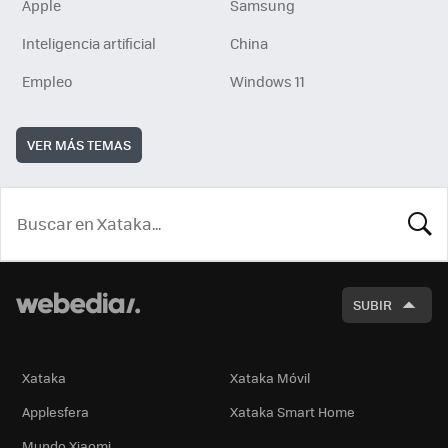
Apple
Samsung
Inteligencia artificial
China
Empleo
Windows 11
VER MÁS TEMAS
BUSCA
SUBIR
Xataka
Xataka Móvil
Applesfera
Xataka Smart Home
Mundo Xiaomi