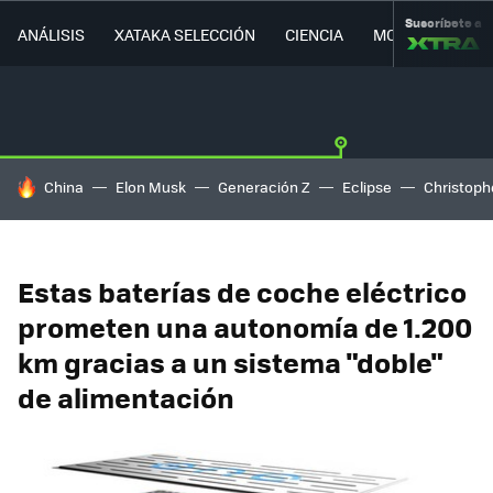
Suscríbete a
ANÁLISIS
XATAKA SELECCIÓN
CIENCIA
MOVILIDAD
HOY SE HABLA DE
China
Elon Musk
Generación Z
Eclipse
Christoph
Estas baterías de coche eléctrico
prometen una autonomía de 1.200
km gracias a un sistema "doble"
de alimentación