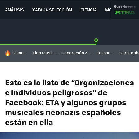
Suscríbete a
ANÁLISIS
XATAKA SELECCIÓN
CIENCIA
MOVILIDAD
HOY SE HABLA DE
China
Elon Musk
Generación Z
Eclipse
Christoph
Esta es la lista de “Organizaciones
e individuos peligrosos” de
Facebook: ETA y algunos grupos
musicales neonazis españoles
están en ella