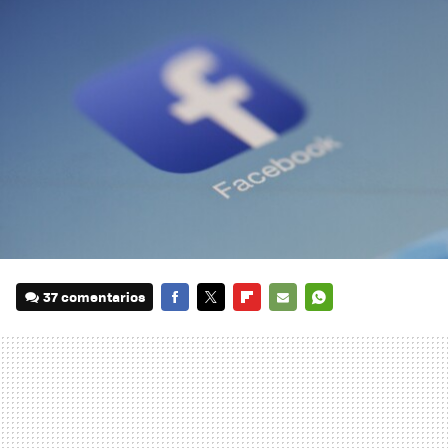
37 comentarios
FACEBOOK
TWITTER
FLIPBOARD
E-
WHATSAPP
MAIL