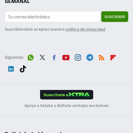
SEMANAL
SUSCRIBIR
Suscribiéndote aceptas nuestra
política de privacidad
Síguenos
Wh
Twit
Fac
You
Inst
Tele
RSS
Flip
ats
ter
ebo
tub
agr
gra
boa
Link
Tikt
App
ok
e
am
m
rd
edI
ok
Suscríbete a
n
Apoya a Xataka y disfruta ventajas exclusivas