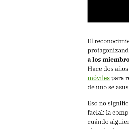
El reconocimie
protagonizando
a los miembros
Hace dos años
móviles
para r
de uno se asus
Eso no signifi
facial: la com
cuándo alguien