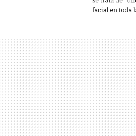
se trata de "u
facial en toda l