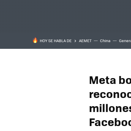
HOY SE HABLA DE
AEMET
China
Gener
Meta bo
reconoc
millone
Faceboo