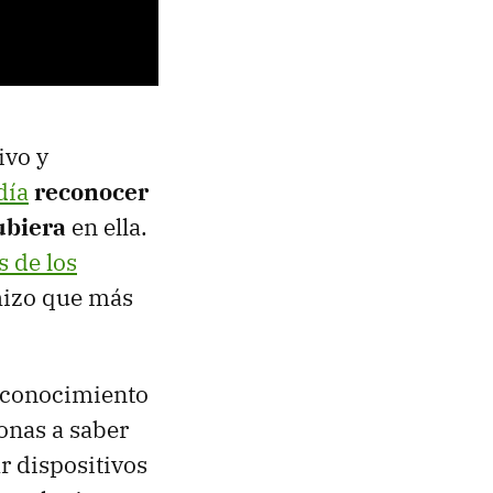
ivo y
día
reconocer
ubiera
en ella.
s de los
hizo que más
reconocimiento
sonas a saber
r dispositivos