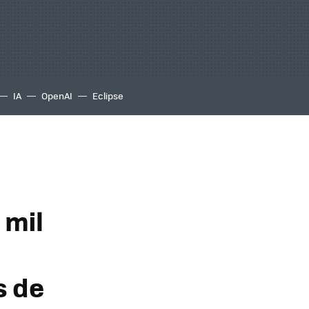
IA
OpenAI
Eclipse
 mil
s de