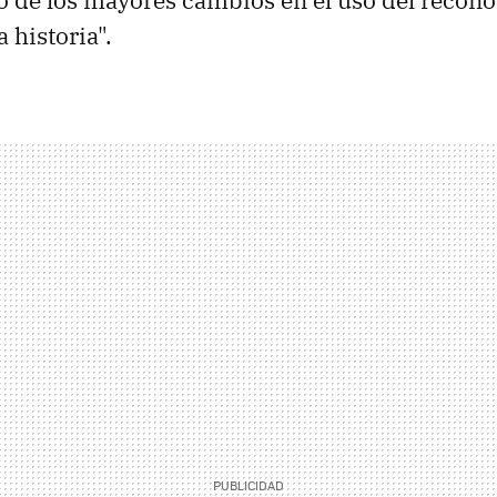
no de los mayores cambios en el uso del recon
a historia".