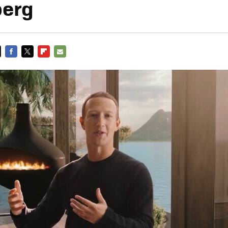
berg
FACEBOOK
TWITTER
FLIPBOARD
E-
MAIL