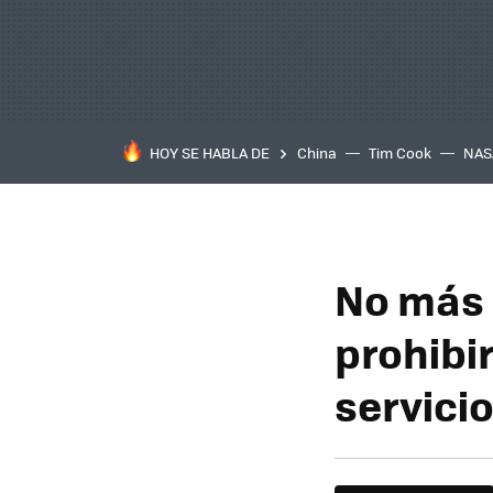
HOY SE HABLA DE
China
Tim Cook
NAS
No más 
prohibir
servici