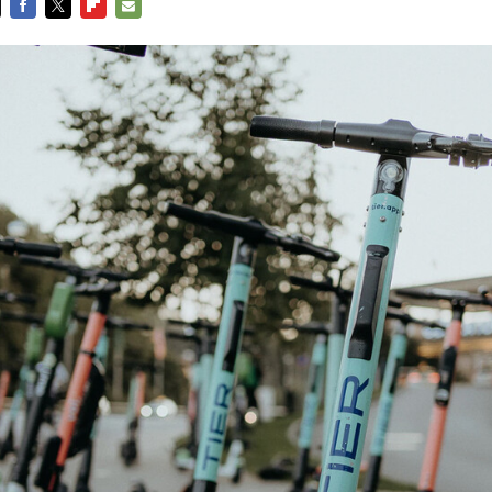
FACEBOOK
TWITTER
FLIPBOARD
E-
MAIL