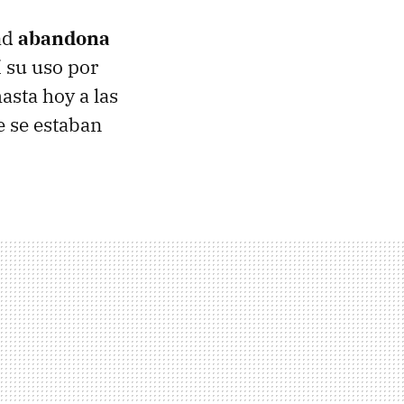
dad
abandona
í su uso por
asta hoy a las
ue se estaban