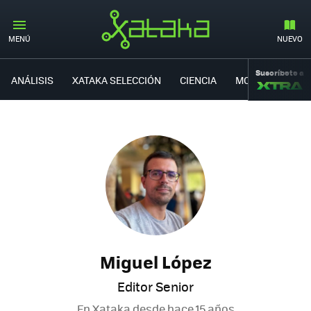
MENÚ
NUEVO
Suscríbete a
ANÁLISIS
XATAKA SELECCIÓN
CIENCIA
MOVILIDAD
Miguel López
Editor Senior
En Xataka desde
hace 15 años