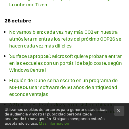
la nube con Tizen
26 octubre
No vamos bien: cada vez hay más CO2 en nuestra
atmósfera mientras los retos del próximo COP26 se
hacen cada vez más difíciles
'Surface Laptop SE': Microsoft quiere probar a entrar
en las escuelas con un portátil de bajo coste, según
WindowsCentral
El guión de 'Dune' se ha escrito en un programa de
MS-DOS: usar software de 30 años de antigüedad
esconde ventajas
A 31 millones de años luz y en un sistema binario:
Utilizamos cookies de terceros para generar estadísticas
este es el descubrimiento de un exoplaneta a una
de audiencia y mostrar publicidad personalizada
distancia nunca vista
analizando tu navegación. Si sigues navegando estarás
aceptando su uso.
Más información