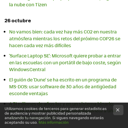
la nube con Tizen
26 octubre
No vamos bien: cada vez hay más CO2 en nuestra
atmósfera mientras los retos del próximo COP26 se
hacen cada vez más difíciles
'Surface Laptop SE': Microsoft quiere probar a entrar
en las escuelas con un portátil de bajo coste, según
WindowsCentral
El guión de 'Dune' se ha escrito en un programa de
MS-DOS: usar software de 30 años de antigüedad
esconde ventajas
A 31 millones de años luz y en un sistema binario:
Utilizamos cookies de terceros para generar estadísticas
este es el descubrimiento de un exoplaneta a una
de audiencia y mostrar publicidad personalizada
distancia nunca vista
analizando tu navegación. Si sigues navegando estarás
aceptando su uso.
Más información