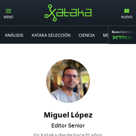
MENÚ
NUEVO
Suscríbete a
ANÁLISIS
XATAKA SELECCIÓN
CIENCIA
MOVILIDAD
Miguel López
Editor Senior
En Xataka desde
hace 15 años