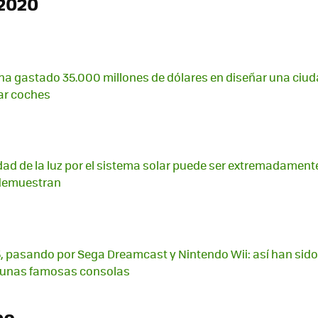
2020
 ha gastado 35.000 millones de dólares en diseñar una ciud
ar coches
idad de la luz por el sistema solar puede ser extremadamente
 demuestran
S5, pasando por Sega Dreamcast y Nintendo Wii: así han sido
lgunas famosas consolas