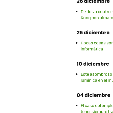
26 diciembre
De dos a cuatro 
Kong con almace
25 diciembre
Pocas cosas son 
informática
10 diciembre
Este asombroso v
lumínica en el 
04 diciembre
El caso del empl
tener siempre tr