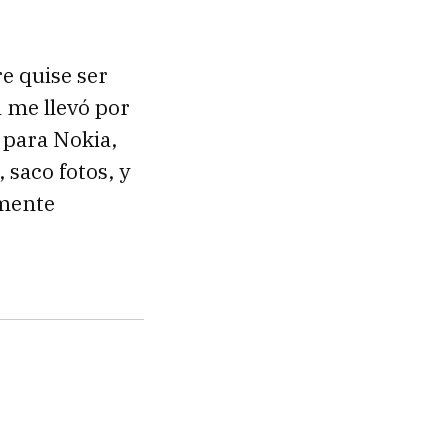
e quise ser
a me llevó por
 para Nokia,
 saco fotos, y
amente