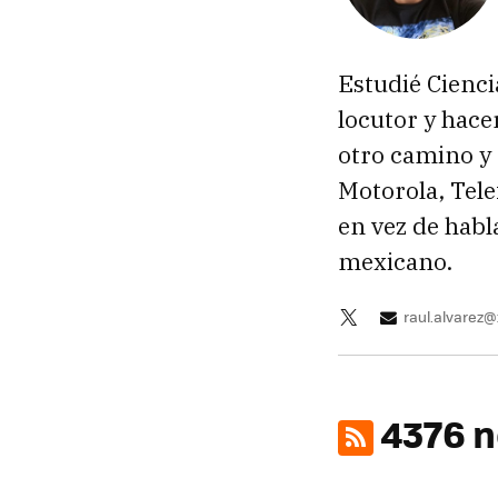
Estudié Cienc
locutor y hace
otro camino y
Motorola, Tele
en vez de habl
mexicano.
raul.alvarez
4376 n