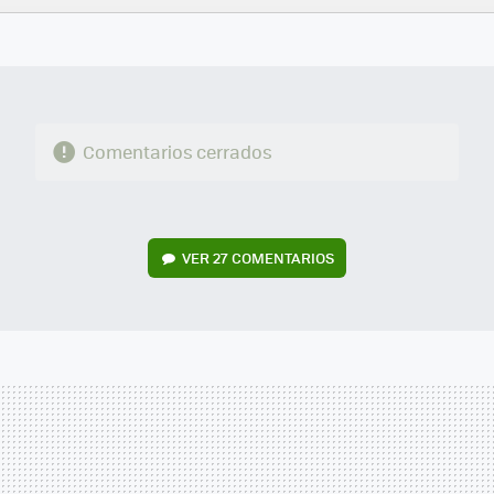
FACEBOOK
TWITTER
FLIPBOARD
E-
WHATSAPP
MAIL
Comentarios cerrados
VER
27 COMENTARIOS