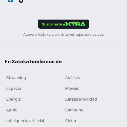
ats
ter
ebo
tub
agr
gra
boa
Link
Tikt
App
ok
e
am
m
rd
edI
ok
Suscríbete a
n
Apoya a Xataka y disfruta ventajas exclusivas
En Xataka hablamos de...
Streaming
Análisis
Espacio
Móviles
Energía
Xataka Movilidad
Apple
Samsung
Inteligencia artificial
China