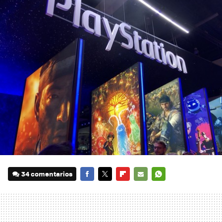
34 comentarios
FACEBOOK
TWITTER
FLIPBOARD
E-
WHATSAPP
MAIL