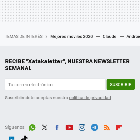
TEMAS DE INTERÉS
Mejores moviles 2026
Claude
Androi
RECIBE "Xatakaletter", NUESTRA NEWSLETTER
SEMANAL
SUSCRIBIR
Suscribiéndote aceptas nuestra
política de privacidad
Síguenos
Wh
Twit
Fac
You
Inst
Tele
RSS
Flip