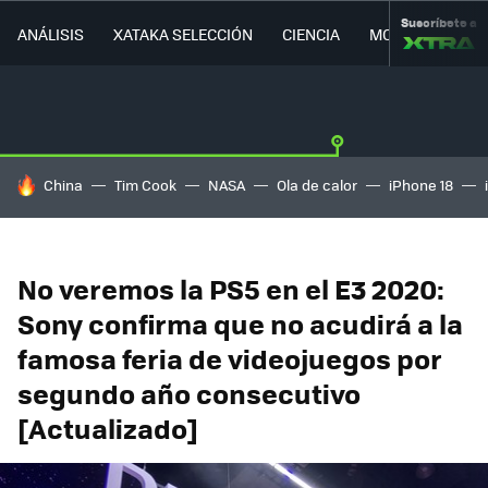
Suscríbete a
ANÁLISIS
XATAKA SELECCIÓN
CIENCIA
MOVILIDAD
HOY SE HABLA DE
China
Tim Cook
NASA
Ola de calor
iPhone 18
No veremos la PS5 en el E3 2020:
Sony confirma que no acudirá a la
famosa feria de videojuegos por
segundo año consecutivo
[Actualizado]