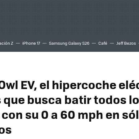
ación Z
iPhone 17
Samsung Galaxy S26
Café
Jeff Bezos
Owl EV, el hipercoche elé
 que busca batir todos l
 con su 0 a 60 mph en sól
os