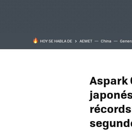
HOY SE HABLA DE
AEMET
China
Gener
Aspark 
japonés
récords
segund