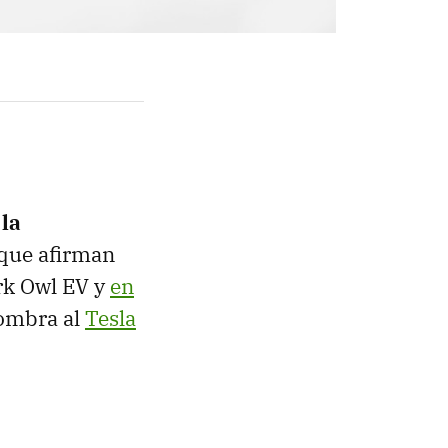
 la
 que afirman
rk Owl EV y
en
ombra al
Tesla