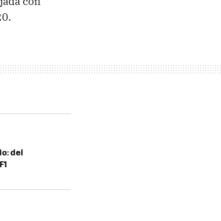
ajada con
20.
o: del
F1