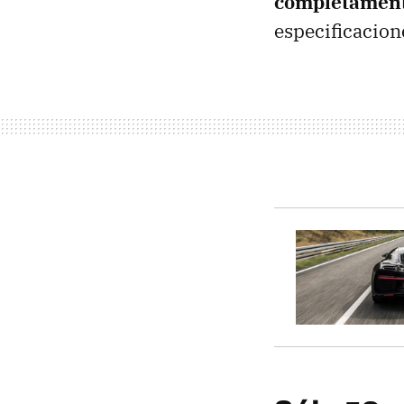
completamente
especificacione