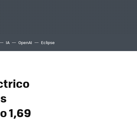
IA
OpenAI
Eclipse
ctrico
os
o 1,69